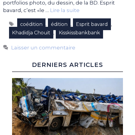
portfolios photo, du dessin, de la BD. Esprit
bavard, c’est «le …
Lire la suite
Étiquettes
,
,
,
coédition
édition
Esprit bavard
,
Khadidja Chouit
Kisskissbankbank
Laisser un commentaire
DERNIERS ARTICLES