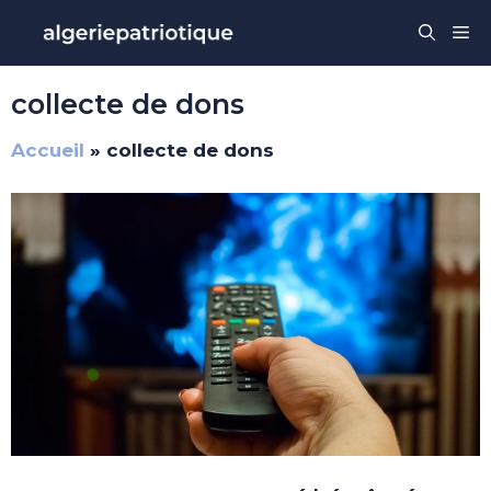
Aller
Me
au
contenu
collecte de dons
Accueil
»
collecte de dons