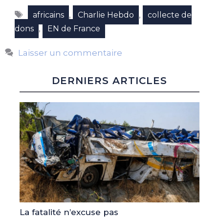
Étiquettes
,
,
africains
Charlie Hebdo
collecte de
,
dons
EN de France
Laisser un commentaire
DERNIERS ARTICLES
La fatalité n’excuse pas