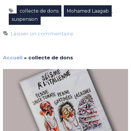
Étiquettes
,
,
collecte de dons
Mohamed Laagab
suspension
Laisser un commentaire
Accueil
»
collecte de dons