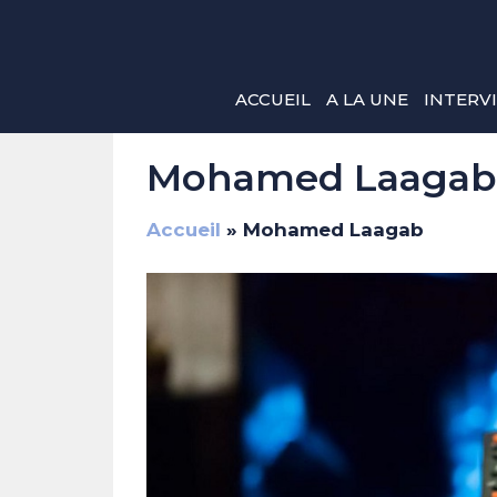
Aller
au
contenu
ACCUEIL
A LA UNE
INTERV
Mohamed Laagab
Accueil
»
Mohamed Laagab