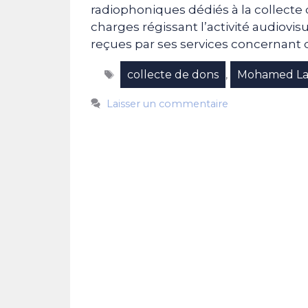
radiophoniques dédiés à la collecte 
charges régissant l’activité audiovi
reçues par ses services concernant 
Étiquettes
collecte de dons
Mohamed La
,
Laisser un commentaire