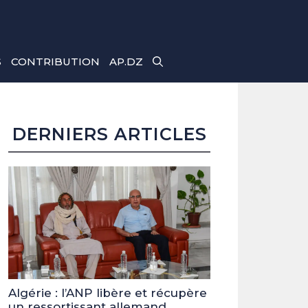
S
CONTRIBUTION
AP.DZ
DERNIERS ARTICLES
Algérie : l’ANP libère et récupère
un ressortissant allemand