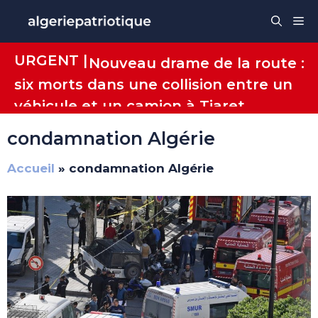
Aller
Me
au
contenu
URGENT |
Nouveau drame de la route :
six morts dans une collision entre un
véhicule et un camion à Tiaret
condamnation Algérie
Accueil
»
condamnation Algérie