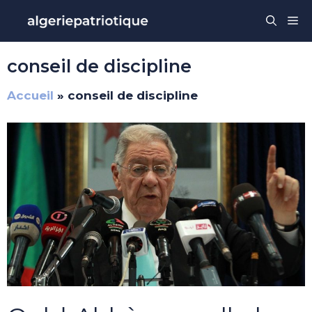
Aller
Me
au
contenu
conseil de discipline
Accueil
»
conseil de discipline