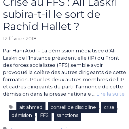
Crise au FFS : Ali Laskri
subira-t-il le sort de
Rachid Hallet ?
12 février 2018
Par Hani Abdi – La démission médiatisée d’Ali
Laskri de l’Instance présidentielle (IP) du Front
des forces socialistes (FFS) semble avoir
provoqué la colère des autres dirigeants de cette
formation. Pour les deux autres membres de l’IP
et cadres dirigeants du parti, l’annonce de cette
démission dans la presse nationale …
Lire la suite
Étiquettes
,
,
,
aït ahmed
conseil de discipline
crise
,
,
démision
FFS
sanctions