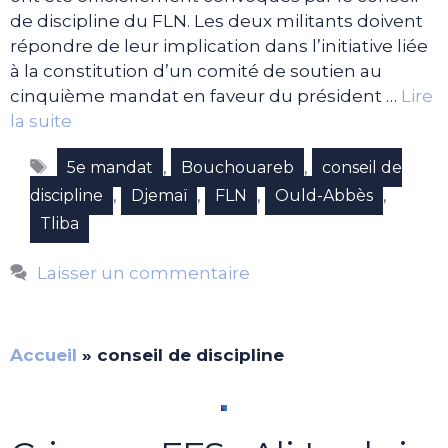
de discipline du FLN. Les deux militants doivent
répondre de leur implication dans l’initiative liée
à la constitution d’un comité de soutien au
cinquième mandat en faveur du président …
Lire
la suite
Étiquettes
,
,
5e mandat
Bouchouareb
conseil de
,
,
,
,
discipline
Djemaï
FLN
Ould-Abbès
Tliba
Laisser un commentaire
Accueil
»
conseil de discipline