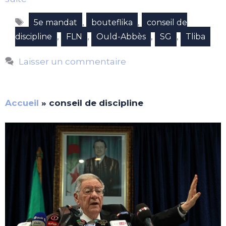
Étiquettes
,
,
5e mandat
bouteflika
conseil de
,
,
,
,
discipline
FLN
Ould-Abbès
SG
Tliba
Laisser un commentaire
Accueil
»
conseil de discipline