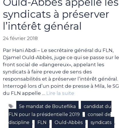
Ould-Abbès appelle les
syndicats à préserver
l’intérêt général
24 février 2018
Par Hani Abdi – Le secrétaire général du FLN,
Djamel Ould-Abbès, juge ce qui se passe sur le
front social de «dangereux», appelant les
syndicats à faire preuve de sens des
responsabilités et à préserver l’intérêt général.
Interrogé lors d’un point de presse à Mila, le SG
du FLN appelle …
Lire la suite
Étiquettes
,
5e mandat de Bouteflika
candidat du
,
FLN pour la présidentielle 2019
conseil de
,
,
,
,
discipline
FLN
Ould-Abbès
syndicats