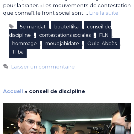
pour la traiter. «Les mouvements de contestation
que connaît le front social sont …
Lire la suite
Étiquettes
,
,
5e mandat
bouteflika
conseil de
,
,
,
discipline
contestations sociales
FLN
,
,
,
hommage
moudjahidate
Ould-Abbès
Tliba
Laisser un commentaire
Accueil
»
conseil de discipline