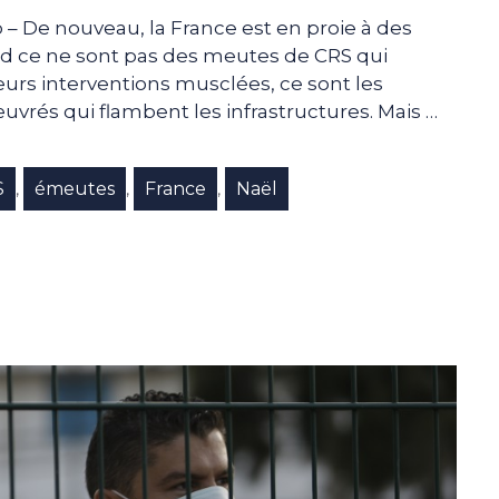
– De nouveau, la France est en proie à des
nd ce ne sont pas des meutes de CRS qui
eurs interventions musclées, ce sont les
rés qui flambent les infrastructures. Mais …
S
émeutes
France
Naël
,
,
,