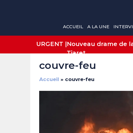
Aller
au
contenu
ACCUEIL
A LA UNE
INTERV
URGENT |
Nouveau drame de la 
Tiaret
couvre-feu
Accueil
»
couvre-feu