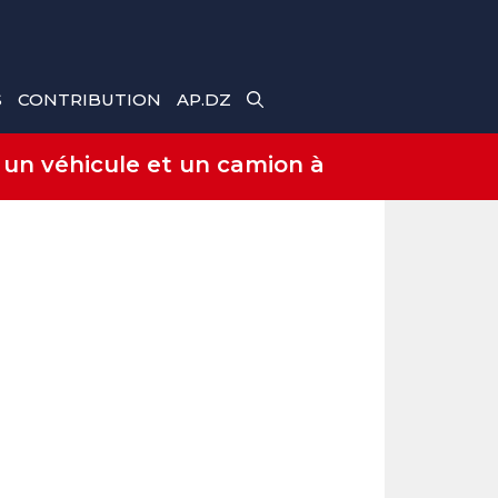
S
CONTRIBUTION
AP.DZ
 un véhicule et un camion à