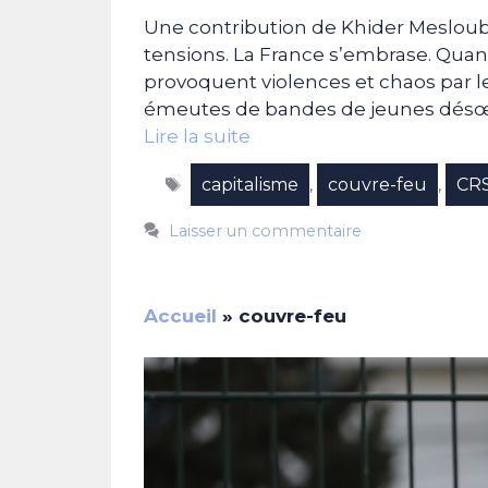
Une contribution de Khider Mesloub 
tensions. La France s’embrase. Qua
provoquent violences et chaos par l
émeutes de bandes de jeunes désœuv
Lire la suite
Étiquettes
capitalisme
couvre-feu
CR
,
,
Laisser un commentaire
Accueil
»
couvre-feu