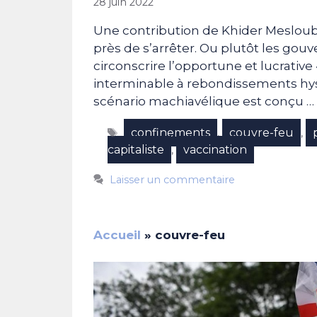
28 juin 2022
Une contribution de Khider Mesloub 
près de s’arrêter. Ou plutôt les gou
circonscrire l’opportune et lucrative 
interminable à rebondissements hyst
scénario machiavélique est conçu …
Étiquettes
confinements
couvre-feu
,
,
capitaliste
vaccination
,
Laisser un commentaire
Accueil
»
couvre-feu