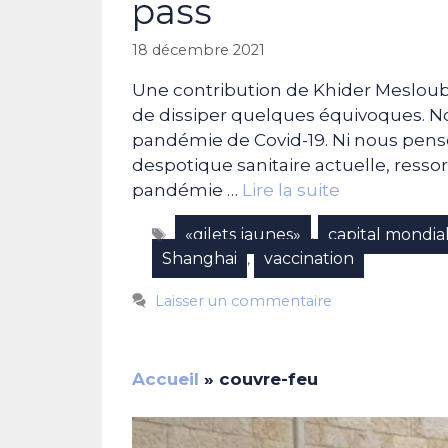
pass
18 décembre 2021
Une contribution de Khider Mesloub 
de dissiper quelques équivoques. No
pandémie de Covid-19. Ni nous pen
despotique sanitaire actuelle, ressort
pandémie …
Lire la suite
Étiquettes
«gilets jaunes»
capital mondia
,
Shanghai
vaccination
,
Laisser un commentaire
Accueil
»
couvre-feu