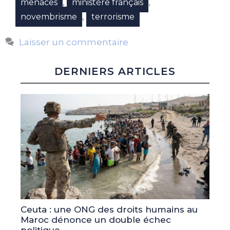
,
,
menaces
ministère français
,
novembrisme
terrorisme
Laisser un commentaire
DERNIERS ARTICLES
Ceuta : une ONG des droits humains au
Maroc dénonce un double échec
politique