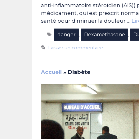
anti-inflammatoire stéroïdien (AIS)) 
médicament, qui est prescrit normal
santé pour diminuer la douleur …
Lir
Étiquettes
danger
Dexamethasone
D
,
,
Laisser un commentaire
Accueil
»
Diabète