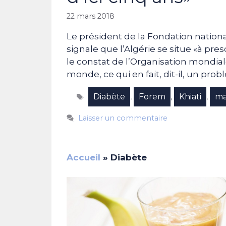
22 mars 2018
Le président de la Fondation nation
signale que l’Algérie se situe «à pr
le constat de l’Organisation mondial
monde, ce qui en fait, dit-il, un pr
Étiquettes
Diabète
Forem
Khiati
ma
,
,
,
Laisser un commentaire
Accueil
»
Diabète