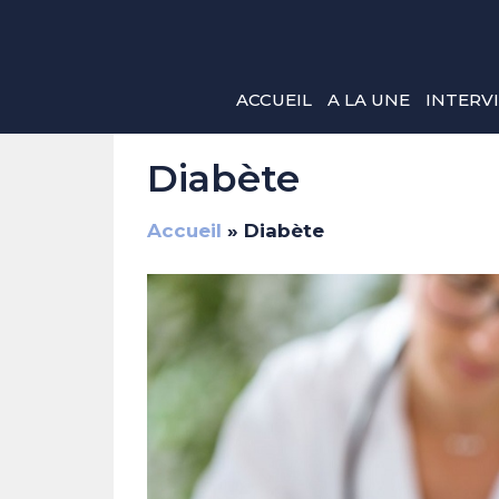
Aller
au
contenu
ACCUEIL
A LA UNE
INTERV
Diabète
Accueil
»
Diabète