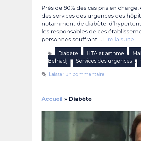
Près de 80% des cas pris en charge, 
des services des urgences des hôpit
notamment de diabète, d’hypertensi
les responsables de ces établissem
personnes souffrant …
Lire la suite
Étiquettes
Diabète
HTA et asthme
Mal
,
,
Belhadj
Services des urgences
,
,
Laisser un commentaire
Accueil
»
Diabète