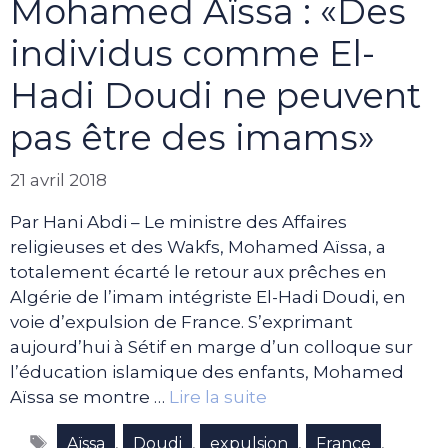
Mohamed Aïssa : «Des
individus comme El-
Hadi Doudi ne peuvent
pas être des imams»
21 avril 2018
Par Hani Abdi – Le ministre des Affaires
religieuses et des Wakfs, Mohamed Aïssa, a
totalement écarté le retour aux prêches en
Algérie de l’imam intégriste El-Hadi Doudi, en
voie d’expulsion de France. S’exprimant
aujourd’hui à Sétif en marge d’un colloque sur
l’éducation islamique des enfants, Mohamed
Aïssa se montre …
Lire la suite
Étiquettes
,
,
,
,
Aïssa
Doudi
expulsion
France