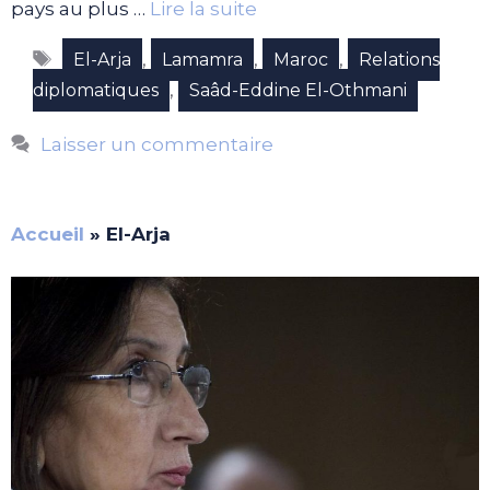
pays au plus …
Lire la suite
Étiquettes
,
,
,
El-Arja
Lamamra
Maroc
Relations
,
diplomatiques
Saâd-Eddine El-Othmani
Laisser un commentaire
Accueil
»
El-Arja