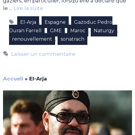
gaziers, en particulier, lorsqu’elle a déclaré que
le …
Lire la suite
Étiquettes
,
,
El-Arja
Espagne
Gazoduc Pedro
,
,
,
,
Duran Farrell
GME
Maroc
Naturgy
,
renouvellement
sonatrach
Laisser un commentaire
Accueil
»
El-Arja