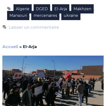
Étiquettes
,
,
,
,
Algerie
DGED
El-Arja
Makhzen
,
,
Mansouri
mercenaires
ukraine
Laisser un commentaire
Accueil
»
El-Arja