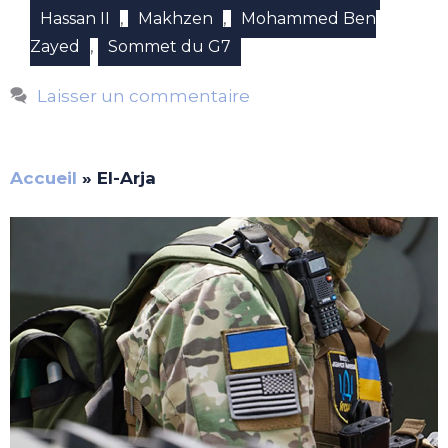
,
,
Hassan II
Makhzen
Mohammed Ben
,
Zayed
Sommet du G7
Laisser un commentaire
Accueil
»
El-Arja