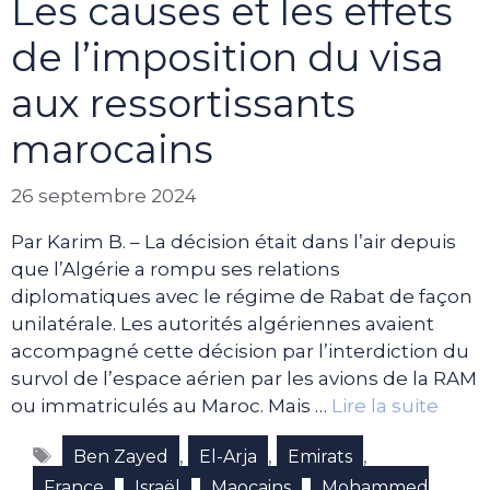
Les causes et les effets
de l’imposition du visa
aux ressortissants
marocains
26 septembre 2024
Par Karim B. – La décision était dans l’air depuis
que l’Algérie a rompu ses relations
diplomatiques avec le régime de Rabat de façon
unilatérale. Les autorités algériennes avaient
accompagné cette décision par l’interdiction du
survol de l’espace aérien par les avions de la RAM
ou immatriculés au Maroc. Mais …
Lire la suite
Étiquettes
,
,
,
Ben Zayed
El-Arja
Emirats
,
,
,
France
Israël
Maocains
Mohammed