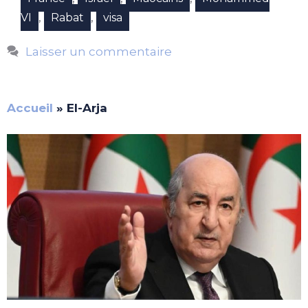
,
,
VI
Rabat
visa
Laisser un commentaire
Accueil
»
El-Arja