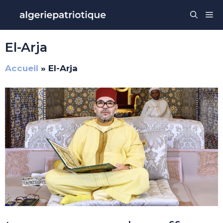
Aller
Me
au
contenu
El-Arja
Accueil
»
El-Arja