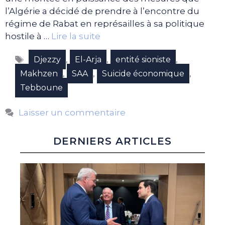
l’Algérie a décidé de prendre à l’encontre du
régime de Rabat en représailles à sa politique
hostile à …
Lire la suite
Étiquettes
,
,
,
Djezzy
El-Arja
entité sioniste
,
,
,
Makhzen
SAA
Suicide économique
Tebboune
Laisser un commentaire
DERNIERS ARTICLES