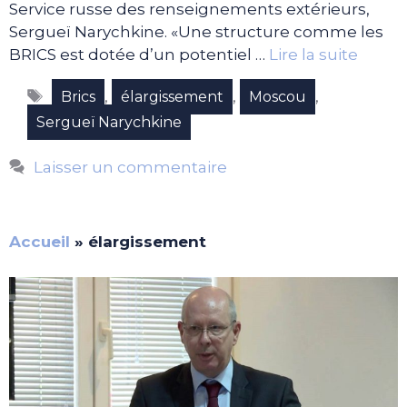
Service russe des renseignements extérieurs,
Sergueï Narychkine. «Une structure comme les
BRICS est dotée d’un potentiel …
Lire la suite
Étiquettes
,
,
,
Brics
élargissement
Moscou
Sergueï Narychkine
Laisser un commentaire
Accueil
»
élargissement