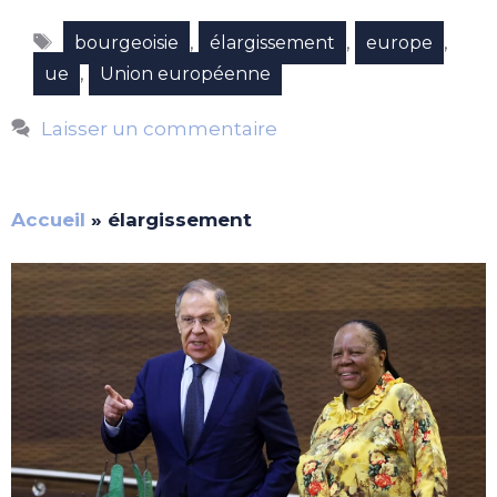
Étiquettes
,
,
,
bourgeoisie
élargissement
europe
,
ue
Union européenne
Laisser un commentaire
Accueil
»
élargissement