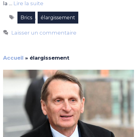
la …
Lire la suite
Étiquettes
,
Brics
élargissement
Laisser un commentaire
Accueil
»
élargissement