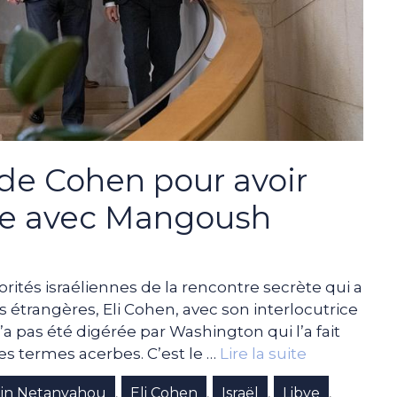
de Cohen pour avoir
tre avec Mangoush
orités israéliennes de la rencontre secrète qui a
es étrangères, Eli Cohen, avec son interlocutrice
 pas été digérée par Washington qui l’a fait
s termes acerbes. C’est le …
Lire la suite
in Netanyahou
Eli Cohen
Israël
Libye
,
,
,
,