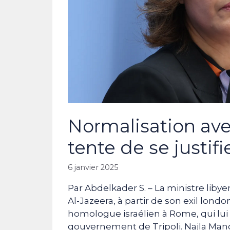
Normalisation ave
tente de se justif
6 janvier 2025
Par Abdelkader S. – La ministre liby
Al-Jazeera, à partir de son exil londo
homologue israélien à Rome, qui lui a
gouvernement de Tripoli. Najla Man