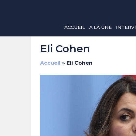
Aller
au
contenu
ACCUEIL
A LA UNE
INTERV
Eli Cohen
Accueil
»
Eli Cohen