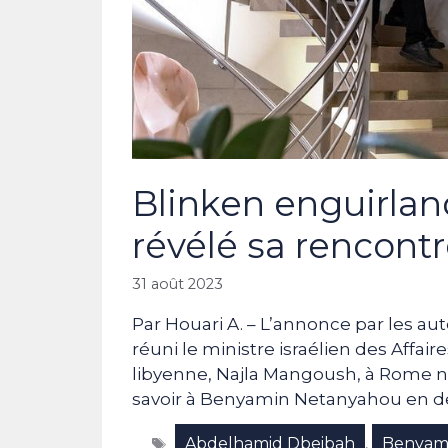
Blinken enguirlan
révélé sa rencon
31 août 2023
Par Houari A. – L’annonce par les aut
réuni le ministre israélien des Affair
libyenne, Najla Mangoush, à Rome n’a
savoir à Benyamin Netanyahou en de
Étiquettes
Abdelhamid Dbeibah
Benyam
,