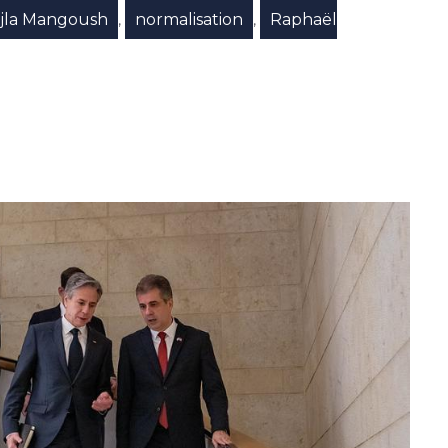
jla Mangoush
normalisation
Raphaël
,
,