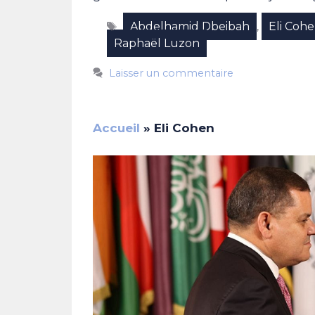
Étiquettes
Abdelhamid Dbeibah
Eli Coh
,
Raphaël Luzon
Laisser un commentaire
Accueil
»
Eli Cohen