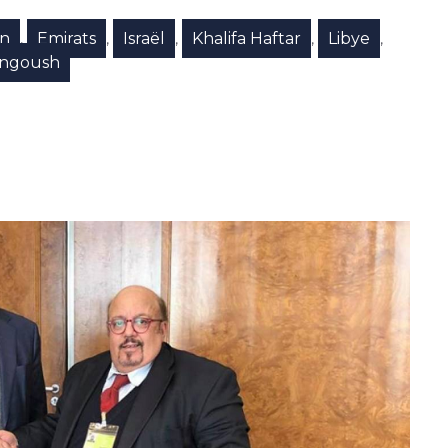
en
Emirats
Israël
Khalifa Haftar
Libye
,
,
,
,
,
angoush