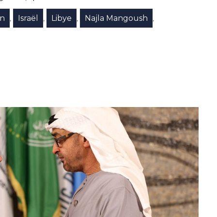
en
Israël
Libye
Najla Mangoush
,
,
,
,