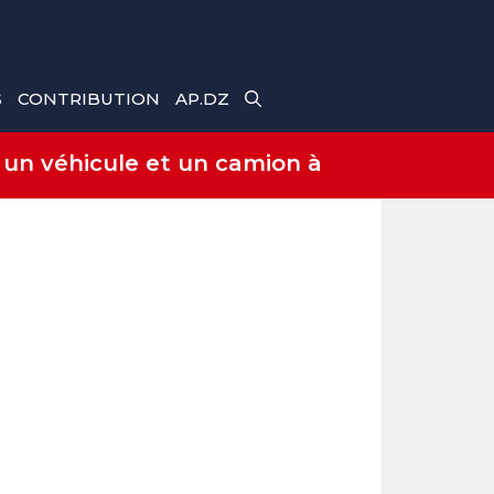
S
CONTRIBUTION
AP.DZ
 un véhicule et un camion à