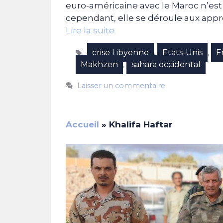
euro-américaine avec le Maroc n’est 
cependant, elle se déroule aux appro
Lire la suite
Étiquettes
crise Libyenne
Etats-Unis
F
,
,
Makhzen
sahara occidental
,
Laisser un commentaire
Accueil
»
Khalifa Haftar