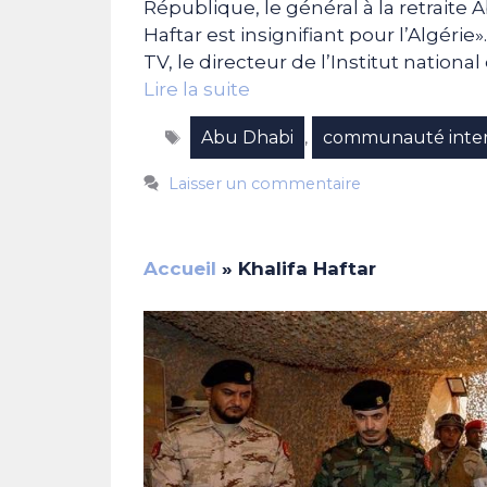
République, le général à la retraite 
Haftar est insignifiant pour l’Algérie
TV, le directeur de l’Institut nation
Lire la suite
Étiquettes
Abu Dhabi
communauté inter
,
Laisser un commentaire
Accueil
»
Khalifa Haftar