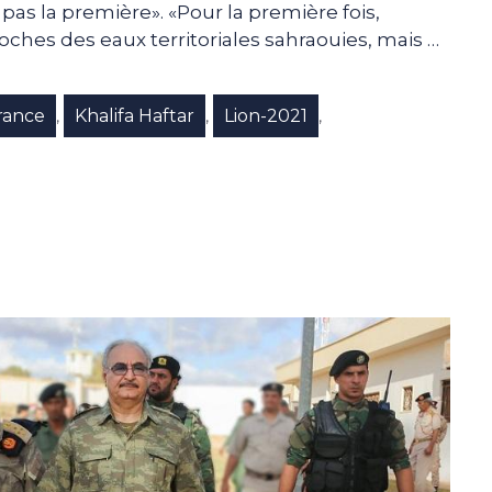
pas la première». «Pour la première fois,
ches des eaux territoriales sahraouies, mais …
rance
Khalifa Haftar
Lion-2021
,
,
,