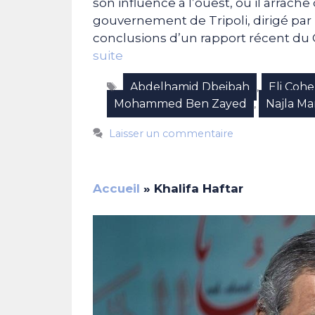
son influence à l’ouest, où il arrac
gouvernement de Tripoli, dirigé pa
conclusions d’un rapport récent du 
suite
Étiquettes
Abdelhamid Dbeibah
Eli Coh
,
Mohammed Ben Zayed
Najla M
,
Laisser un commentaire
Accueil
»
Khalifa Haftar