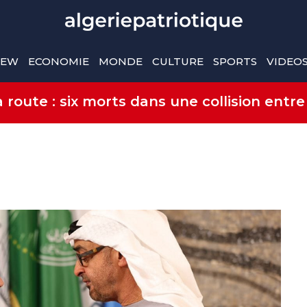
IEW
ECONOMIE
MONDE
CULTURE
SPORTS
VIDEO
route : six morts dans une collision entre