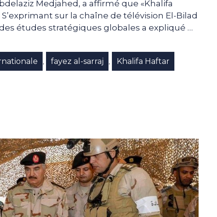
Abdelaziz Medjahed, a affirmé que «Khalifa
». S’exprimant sur la chaîne de télévision El-Bilad
al des études stratégiques globales a expliqué …
nationale
fayez al-sarraj
Khalifa Haftar
,
,