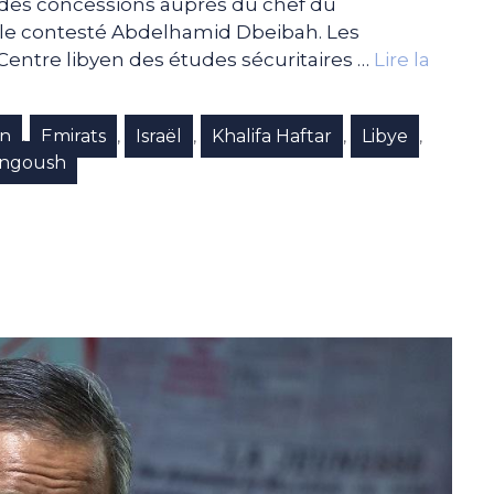
he des concessions auprès du chef du
r le contesté Abdelhamid Dbeibah. Les
Centre libyen des études sécuritaires …
Lire la
en
Emirats
Israël
Khalifa Haftar
Libye
,
,
,
,
,
angoush