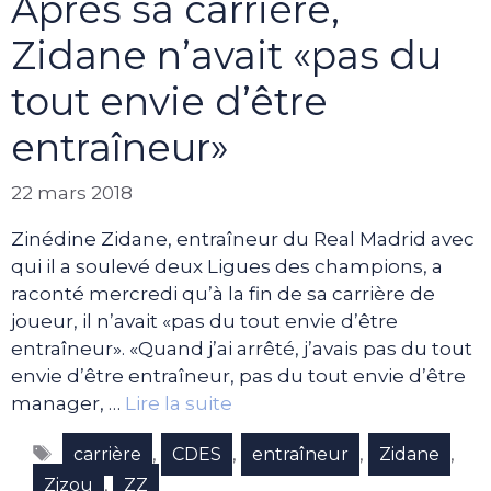
Après sa carrière,
Zidane n’avait «pas du
tout envie d’être
entraîneur»
22 mars 2018
Zinédine Zidane, entraîneur du Real Madrid avec
qui il a soulevé deux Ligues des champions, a
raconté mercredi qu’à la fin de sa carrière de
joueur, il n’avait «pas du tout envie d’être
entraîneur». «Quand j’ai arrêté, j’avais pas du tout
envie d’être entraîneur, pas du tout envie d’être
manager, …
Lire la suite
Étiquettes
,
,
,
,
carrière
CDES
entraîneur
Zidane
,
Zizou
ZZ