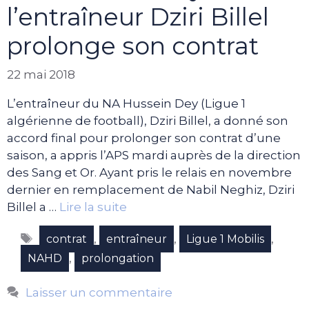
l’entraîneur Dziri Billel
prolonge son contrat
22 mai 2018
L’entraîneur du NA Hussein Dey (Ligue 1
algérienne de football), Dziri Billel, a donné son
accord final pour prolonger son contrat d’une
saison, a appris l’APS mardi auprès de la direction
des Sang et Or. Ayant pris le relais en novembre
dernier en remplacement de Nabil Neghiz, Dziri
Billel a …
Lire la suite
Étiquettes
,
,
,
contrat
entraîneur
Ligue 1 Mobilis
,
NAHD
prolongation
Laisser un commentaire