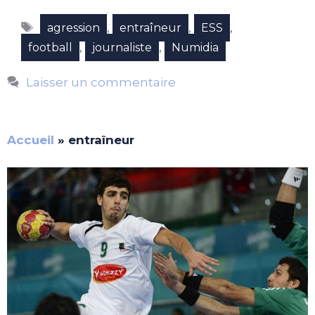
Étiquettes
,
,
,
agression
entraîneur
ESS
,
,
football
journaliste
Numidia
Laisser un commentaire
Accueil
»
entraîneur