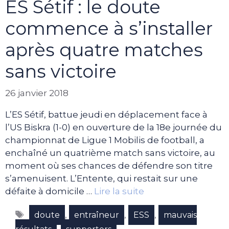
ES Sétif : le doute
commence à s’installer
après quatre matches
sans victoire
26 janvier 2018
L’ES Sétif, battue jeudi en déplacement face à
l’US Biskra (1-0) en ouverture de la 18e journée du
championnat de Ligue 1 Mobilis de football, a
enchaîné un quatrième match sans victoire, au
moment où ses chances de défendre son titre
s’amenuisent. L’Entente, qui restait sur une
défaite à domicile …
Lire la suite
Étiquettes
,
,
,
doute
entraîneur
ESS
mauvais
,