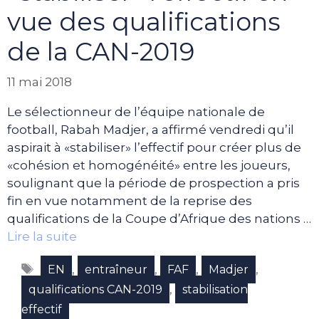
vue des qualifications
de la CAN-2019
11 mai 2018
Le sélectionneur de l’équipe nationale de
football, Rabah Madjer, a affirmé vendredi qu’il
aspirait à «stabiliser» l’effectif pour créer plus de
«cohésion et homogénéité» entre les joueurs,
soulignant que la période de prospection a pris
fin en vue notamment de la reprise des
qualifications de la Coupe d’Afrique des nations …
Lire la suite
Étiquettes
,
,
,
,
EN
entraîneur
FAF
Madjer
,
qualifications CAN-2019
stabilisation
effectif