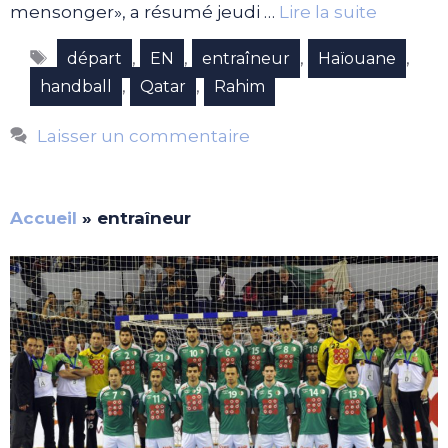
mensonger», a résumé jeudi …
Lire la suite
Étiquettes
,
,
,
,
départ
EN
entraîneur
Haïouane
,
,
handball
Qatar
Rahim
Laisser un commentaire
Accueil
»
entraîneur