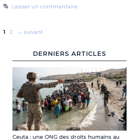
Laisser un commentaire
Page
Page
1
2
→
suivant
DERNIERS ARTICLES
Ceuta : une ONG des droits humains au