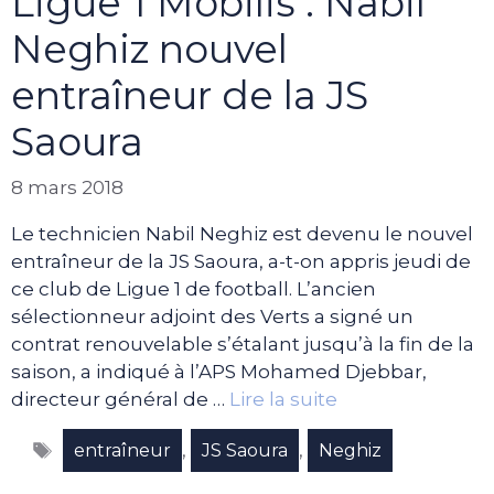
Ligue 1 Mobilis : Nabil
Neghiz nouvel
entraîneur de la JS
Saoura
8 mars 2018
Le technicien Nabil Neghiz est devenu le nouvel
entraîneur de la JS Saoura, a-t-on appris jeudi de
ce club de Ligue 1 de football. L’ancien
sélectionneur adjoint des Verts a signé un
contrat renouvelable s’étalant jusqu’à la fin de la
saison, a indiqué à l’APS Mohamed Djebbar,
directeur général de …
Lire la suite
Étiquettes
,
,
entraîneur
JS Saoura
Neghiz