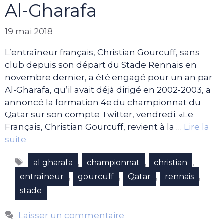
Al-Gharafa
19 mai 2018
L’entraîneur français, Christian Gourcuff, sans
club depuis son départ du Stade Rennais en
novembre dernier, a été engagé pour un an par
Al-Gharafa, qu’il avait déjà dirigé en 2002-2003, a
annoncé la formation 4e du championnat du
Qatar sur son compte Twitter, vendredi. «Le
Français, Christian Gourcuff, revient à la …
Lire la
suite
Étiquettes
,
,
,
al gharafa
championnat
christian
,
,
,
,
entraîneur
gourcuff
Qatar
rennais
stade
Laisser un commentaire