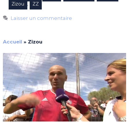
,
Zizou
ZZ
Laisser un commentaire
Accueil
»
Zizou