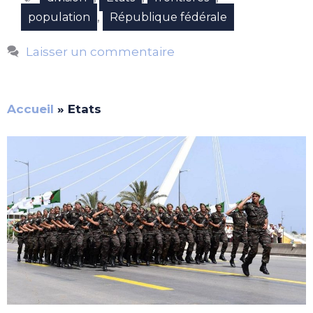
,
population
République fédérale
Laisser un commentaire
Accueil
»
Etats