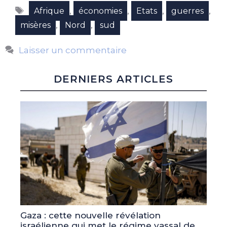
Étiquettes
,
,
,
,
Afrique
économies
Etats
guerres
,
,
misères
Nord
sud
Laisser un commentaire
DERNIERS ARTICLES
Gaza : cette nouvelle révélation
israélienne qui met le régime vassal de