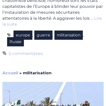
chauviniste belliciste, nombreux sont les Etats
capitalistes de l’Europe à blinder leur pouvoir par
l’instauration de mesures sécuritaires
attentatoires à la liberté. A aggraver les lois …
Lire
la suite
Étiquettes
,
,
,
europe
guerre
militarisation
Russie
5 commentaires
Accueil
»
militarisation