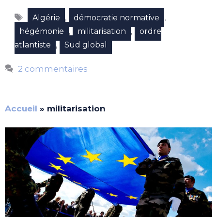
Étiquettes
,
,
Algérie
démocratie normative
,
,
hégémonie
militarisation
ordre
,
atlantiste
Sud global
2 commentaires
Accueil
»
militarisation