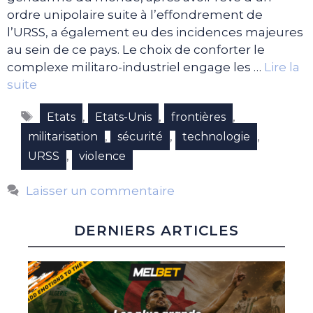
ordre unipolaire suite à l’effondrement de
l’URSS, a également eu des incidences majeures
au sein de ce pays. Le choix de conforter le
complexe militaro-industriel engage les …
Lire la
suite
Étiquettes
,
,
,
Etats
Etats-Unis
frontières
,
,
,
militarisation
sécurité
technologie
,
URSS
violence
Laisser un commentaire
DERNIERS ARTICLES