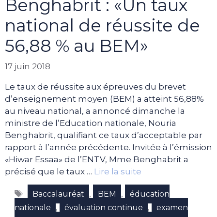
Benghabrit : «Un taux
national de réussite de
56,88 % au BEM»
17 juin 2018
Le taux de réussite aux épreuves du brevet
d’enseignement moyen (BEM) a atteint 56,88%
au niveau national, a annoncé dimanche la
ministre de l’Education nationale, Nouria
Benghabrit, qualifiant ce taux d’acceptable par
rapport à l’année précédente. Invitée à l’émission
«Hiwar Essaa» de l’ENTV, Mme Benghabrit a
précisé que le taux …
Lire la suite
Étiquettes
,
,
Baccalauréat
BEM
éducation
,
,
nationale
évaluation continue
examen