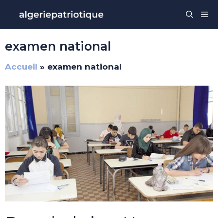
Aller
Me
au
contenu
examen national
Accueil
»
examen national