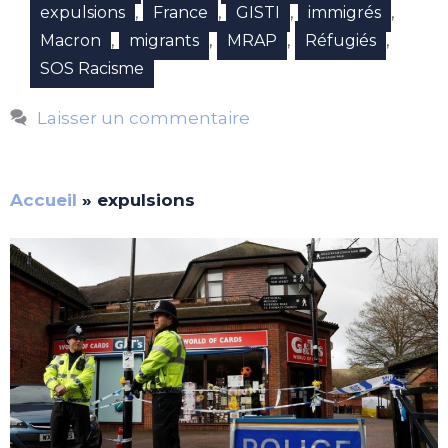
,
,
,
,
expulsions
France
GISTI
immigrés
,
,
,
,
Macron
migrants
MRAP
Réfugiés
SOS Racisme
Laisser un commentaire
Accueil
»
expulsions