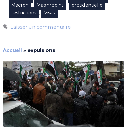
,
,
,
Macron
Maghrébins
présidentielle
,
restrictions
Visas
Laisser un commentaire
Accueil
»
expulsions