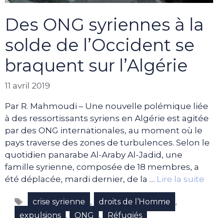
Des ONG syriennes à la
solde de l’Occident se
braquent sur l’Algérie
11 avril 2019
Par R. Mahmoudi – Une nouvelle polémique liée
à des ressortissants syriens en Algérie est agitée
par des ONG internationales, au moment où le
pays traverse des zones de turbulences. Selon le
quotidien panarabe Al-Araby Al-Jadid, une
famille syrienne, composée de 18 membres, a
été déplacée, mardi dernier, de la …
Lire la suite
Étiquettes
,
,
crise syrienne
droits de l’Homme
,
,
expulsions
ONG
Réfugiés