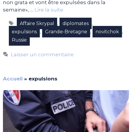
non grata et vont être expulsées dans la
semaine», …
Lire la suite
Étiquettes
,
,
Affaire Skrypal
diplomates
,
,
,
expulsions
Grande-Bretagne
novitchok
Russie
Laisser un commentaire
Accueil
»
expulsions