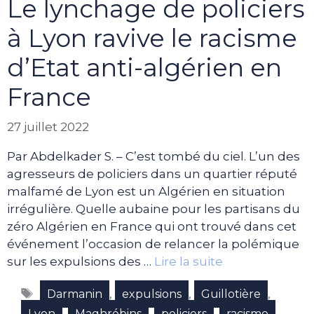
Le lynchage de policiers
à Lyon ravive le racisme
d’Etat anti-algérien en
France
27 juillet 2022
Par Abdelkader S. – C’est tombé du ciel. L’un des
agresseurs de policiers dans un quartier réputé
malfamé de Lyon est un Algérien en situation
irrégulière. Quelle aubaine pour les partisans du
zéro Algérien en France qui ont trouvé dans cet
événement l’occasion de relancer la polémique
sur les expulsions des …
Lire la suite
Étiquettes
,
,
,
Darmanin
expulsions
Guillotière
,
,
,
Lyon
Maghrébins
policiers
racisme