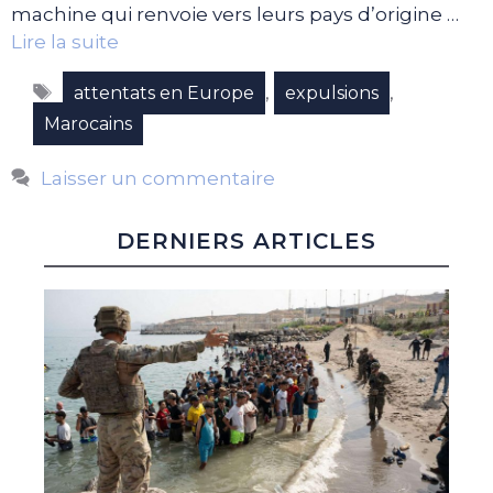
machine qui renvoie vers leurs pays d’origine …
Lire la suite
Étiquettes
,
,
attentats en Europe
expulsions
Marocains
Laisser un commentaire
DERNIERS ARTICLES