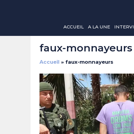
Aller
au
contenu
ACCUEIL
A LA UNE
INTERV
faux-monnayeurs
Accueil
»
faux-monnayeurs