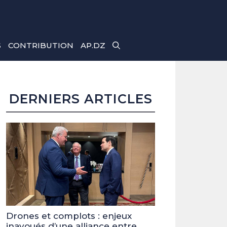
S
CONTRIBUTION
AP.DZ
DERNIERS ARTICLES
Drones et complots : enjeux
inavoués d’une alliance entre