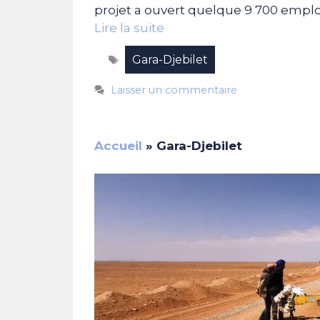
projet a ouvert quelque 9 700 emplois
Lire la suite
Étiquettes
Gara-Djebilet
Laisser un commentaire
Accueil
»
Gara-Djebilet