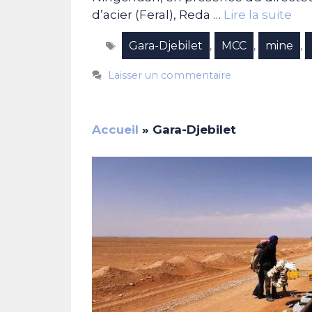
d’acier (Feral), Reda …
Lire la suite
Étiquettes
Gara-Djebilet
MCC
mine
,
,
,
Laisser un commentaire
Accueil
»
Gara-Djebilet