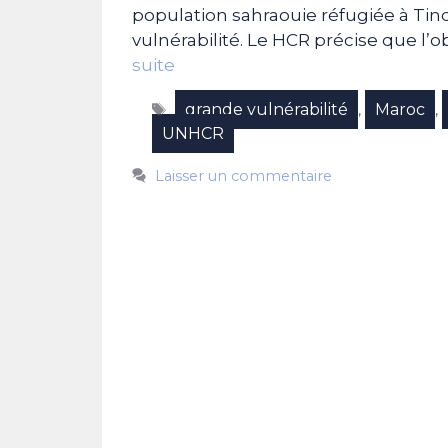
population sahraouie réfugiée à Tin
vulnérabilité. Le HCR précise que l’
suite
Étiquettes
grande vulnérabilité
Maroc
,
,
UNHCR
Laisser un commentaire