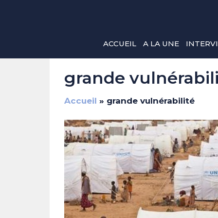
Aller
au
contenu
ACCUEIL
A LA UNE
INTERV
grande vulnérabil
Accueil
»
grande vulnérabilité