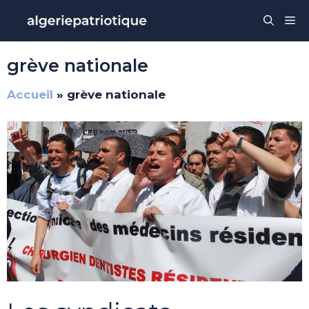
Aller
Me
au
contenu
grève nationale
Accueil
»
grève nationale