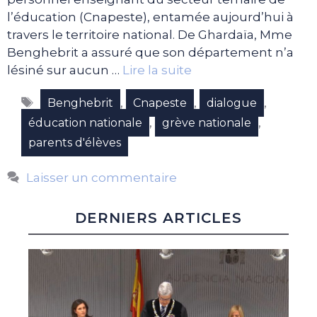
l’éducation (Cnapeste), entamée aujourd’hui à
travers le territoire national. De Ghardaïa, Mme
Benghebrit a assuré que son département n’a
lésiné sur aucun …
Lire la suite
Étiquettes
,
,
,
Benghebrit
Cnapeste
dialogue
,
,
éducation nationale
grève nationale
parents d'élèves
Laisser un commentaire
DERNIERS ARTICLES