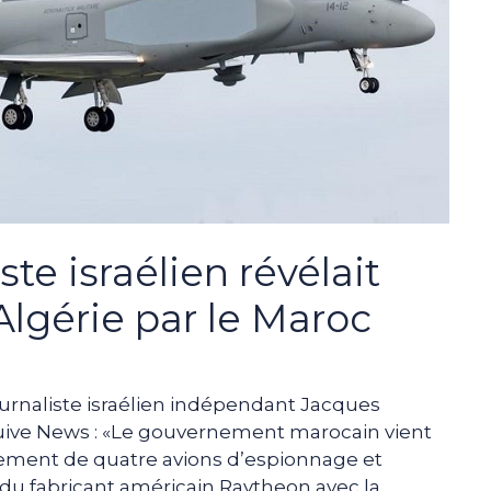
te israélien révélait
Algérie par le Maroc
journaliste israélien indépendant Jacques
Juive News : «Le gouvernement marocain vient
pement de quatre avions d’espionnage et
 du fabricant américain Raytheon avec la