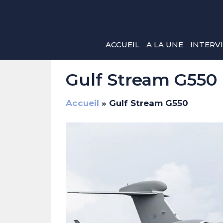
Aller
au
contenu
ACCUEIL
A LA UNE
INTERV
Gulf Stream G550
Accueil
»
Gulf Stream G550