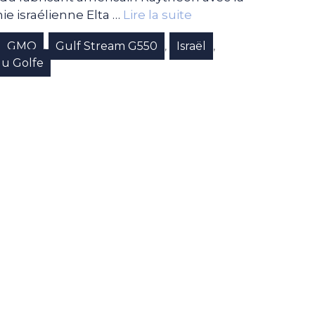
ie israélienne Elta …
Lire la suite
GMO
Gulf Stream G550
Israël
,
,
,
,
du Golfe