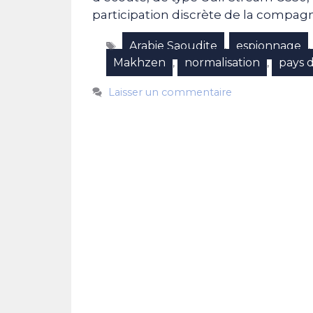
participation discrète de la compagn
Étiquettes
Arabie Saoudite
espionnage
,
Makhzen
normalisation
pays 
,
,
Laisser un commentaire