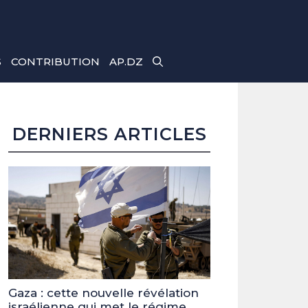
S
CONTRIBUTION
AP.DZ
DERNIERS ARTICLES
Gaza : cette nouvelle révélation
israélienne qui met le régime