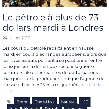
Le pétrole à plus de 73
dollars mardi à Londres
24 juillet 2018
Les cours du pétrole repartaient en hausse,
mardi en cours d’échanges européens, alors que
les investisseurs peinent à se positionner entre
le risque sur la demande créé par la guerre
commerciale et les craintes de perturbations
marquées de la production, indique l’agence de
presse officielle APS. A la mi-journée, le …
Lire la
suite
Étiquettes
,
,
,
,
Brent
Etats-Unis
hausse
ICE
,
,
,
Iran
Nymex
Pétrole
sanctions