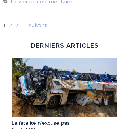
Laisser un commentaire
Page
Page
Page
1
2
3
→
suivant
DERNIERS ARTICLES
La fatalité n’excuse pas