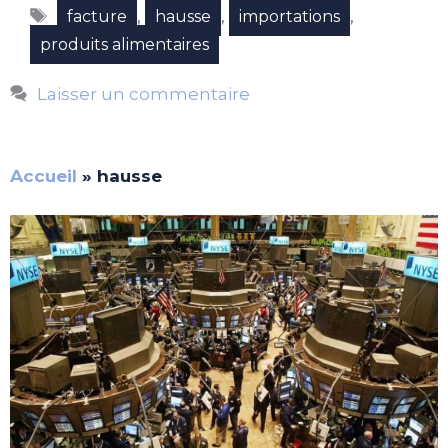
Étiquettes
,
,
,
facture
hausse
importations
produits alimentaires
Laisser un commentaire
Accueil
»
hausse