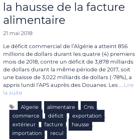
la hausse de la facture
alimentaire
21 mai 2018
Le déficit commercial de l’Algérie a atteint 856
millions de dollars durant les quatre (4) premiers
mois de 2018, contre un déficit de 3,878 milliards
de dollars durant la même période de 2017, soit
une baisse de 3,022 milliards de dollars (-78%), a
appris lundi l’APS auprès des Douanes. Les …
Lire
la suite
Étiquettes
,
,
,
Algerie
alimentaire
Cnis
,
,
,
commerce
déficit
exportation
,
,
,
extérieur
facture
hausse
,
importation
recul