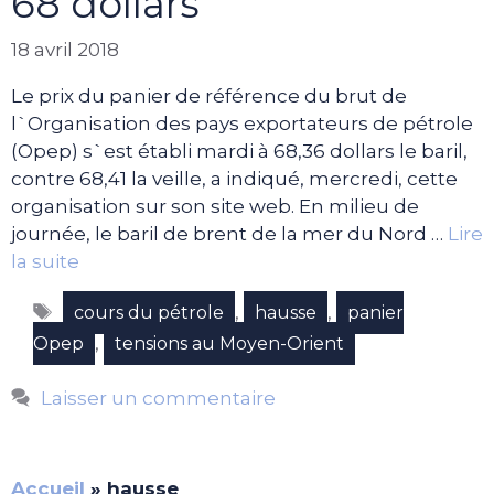
68 dollars
18 avril 2018
Le prix du panier de référence du brut de
l`Organisation des pays exportateurs de pétrole
(Opep) s`est établi mardi à 68,36 dollars le baril,
contre 68,41 la veille, a indiqué, mercredi, cette
organisation sur son site web. En milieu de
journée, le baril de brent de la mer du Nord …
Lire
la suite
Étiquettes
,
,
cours du pétrole
hausse
panier
,
Opep
tensions au Moyen-Orient
Laisser un commentaire
Accueil
»
hausse