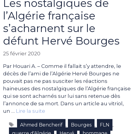
Les nostalgiques de
l’Algérie française
s’acharnent sur le
défunt Hervé Bourges
25 février 2020
Par Houari A. – Comme il fallait s’y attendre, le
décès de l’ami de l’Algérie Hervé Bourges ne
pouvait pas ne pas susciter les réactions
haineuses des nostalgiques de l’Algérie française
qui se sont acharnés sur lui sans retenue dès
l’annonce de sa mort. Dans un article au vitriol,
un …
Lire la suite
Étiquettes
,
,
,
Ahmed Bencherif
Bourges
FLN
,
,
,
guerre d'Algérie
Hervé
hommage