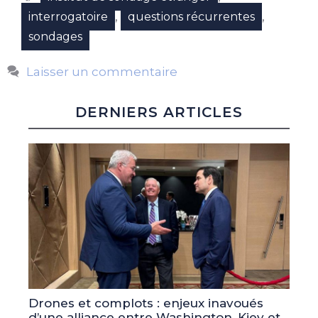
,
,
interrogatoire
questions récurrentes
sondages
Laisser un commentaire
DERNIERS ARTICLES
Drones et complots : enjeux inavoués
d’une alliance entre Washington, Kiev et