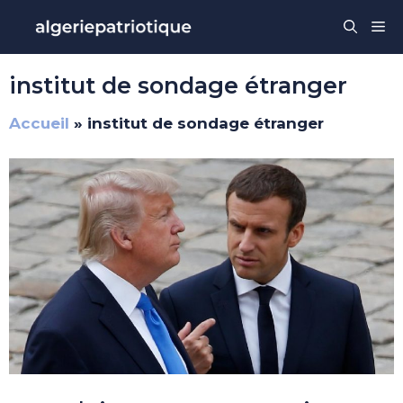
Aller
Me
au
contenu
institut de sondage étranger
Accueil
»
institut de sondage étranger