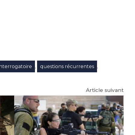
e
p
gram
interrogatoire
questions récurrentes
,
,
Article suivant