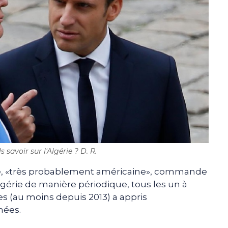
s savoir sur l'Algérie ? D. R.
e, «très probablement américaine», commande
gérie de manière périodique, tous les un à
s (au moins depuis 2013) a appris
mées.