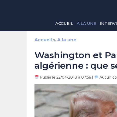
Aller
au
contenu
ACCUEIL
A LA UNE
INTERV
Accueil
»
A la une
Washington et Par
algérienne : que se
Publié le 22/04/2018 à 07:56 |
Aucun co