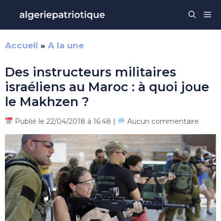
Aller
Me
au
contenu
Accueil
»
A la une
Des instructeurs militaires
israéliens au Maroc : à quoi joue
le Makhzen ?
Publié le 22/04/2018 à 16:48 |
Aucun commentaire