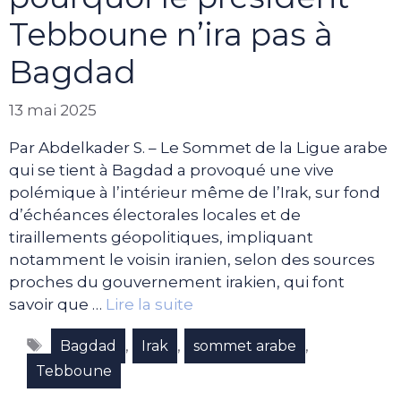
Tebboune n’ira pas à
Bagdad
13 mai 2025
Par Abdelkader S. – Le Sommet de la Ligue arabe
qui se tient à Bagdad a provoqué une vive
polémique à l’intérieur même de l’Irak, sur fond
d’échéances électorales locales et de
tiraillements géopolitiques, impliquant
notamment le voisin iranien, selon des sources
proches du gouvernement irakien, qui font
savoir que …
Lire la suite
Étiquettes
,
,
,
Bagdad
Irak
sommet arabe
Tebboune