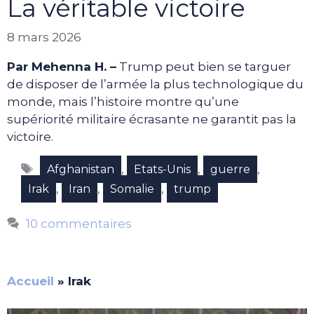
La véritable victoire
8 mars 2026
Par Mehenna H. –
Trump peut bien se targuer
de disposer de l’armée la plus technologique du
monde, mais l’histoire montre qu’une
supériorité militaire écrasante ne garantit pas la
victoire.
Étiquettes
,
,
,
Afghanistan
Etats-Unis
guerre
,
,
,
Irak
Iran
Somalie
trump
10 commentaires
Accueil
»
Irak