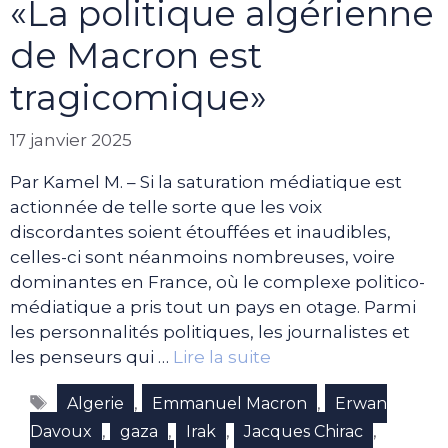
«La politique algérienne
de Macron est
tragicomique»
17 janvier 2025
Par Kamel M. – Si la saturation médiatique est
actionnée de telle sorte que les voix
discordantes soient étouffées et inaudibles,
celles-ci sont néanmoins nombreuses, voire
dominantes en France, où le complexe politico-
médiatique a pris tout un pays en otage. Parmi
les personnalités politiques, les journalistes et
les penseurs qui …
Lire la suite
Étiquettes
,
,
Algerie
Emmanuel Macron
Erwan
,
,
,
,
Davoux
gaza
Irak
Jacques Chirac