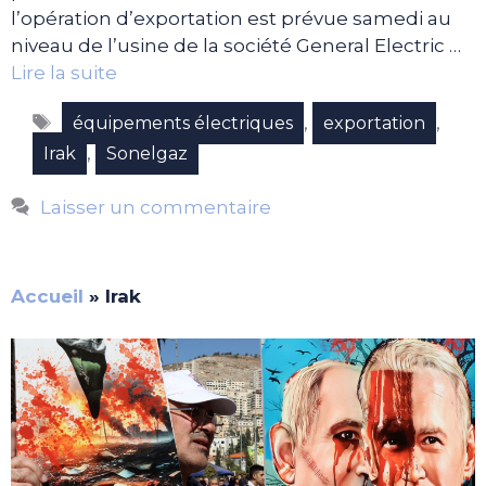
l’opération d’exportation est prévue samedi au
niveau de l’usine de la société General Electric …
Lire la suite
Étiquettes
,
,
équipements électriques
exportation
,
Irak
Sonelgaz
Laisser un commentaire
Accueil
»
Irak