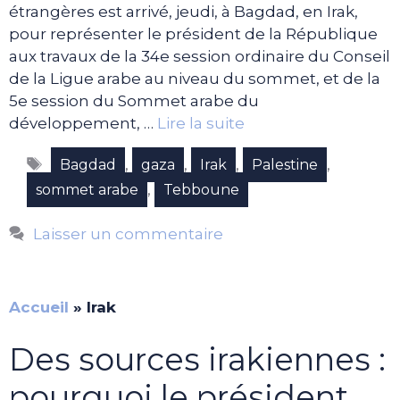
étrangères est arrivé, jeudi, à Bagdad, en Irak,
pour représenter le président de la République
aux travaux de la 34e session ordinaire du Conseil
de la Ligue arabe au niveau du sommet, et de la
5e session du Sommet arabe du
développement, …
Lire la suite
Étiquettes
,
,
,
,
Bagdad
gaza
Irak
Palestine
,
sommet arabe
Tebboune
Laisser un commentaire
Accueil
»
Irak
Des sources irakiennes :
pourquoi le président