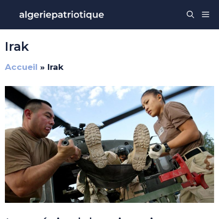
Aller
Me
au
contenu
Irak
Accueil
»
Irak