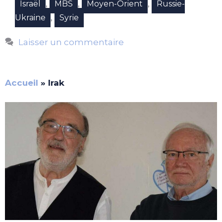
,
,
,
Israël
MBS
Moyen-Orient
Russie-
,
Ukraine
Syrie
Laisser un commentaire
Accueil
»
Irak