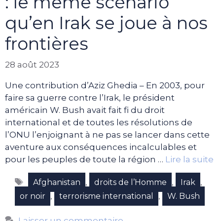
: le même scénario
qu’en Irak se joue à nos
frontières
28 août 2023
Une contribution d’Aziz Ghedia – En 2003, pour
faire sa guerre contre l’Irak, le président
américain W. Bush avait fait fi du droit
international et de toutes les résolutions de
l’ONU l’enjoignant à ne pas se lancer dans cette
aventure aux conséquences incalculables et
pour les peuples de toute la région …
Lire la suite
Étiquettes
,
,
,
Afghanistan
droits de l’Homme
Irak
,
,
or noir
terrorisme international
W. Bush
Laisser un commentaire