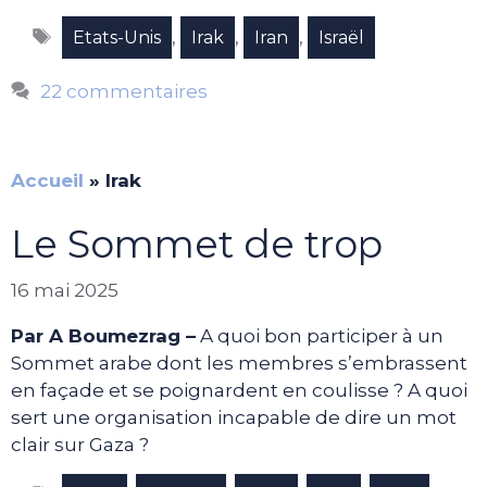
Étiquettes
,
,
,
Etats-Unis
Irak
Iran
Israël
22 commentaires
Accueil
»
Irak
Le Sommet de trop
16 mai 2025
Par A Boumezrag –
A quoi bon participer à un
Sommet arabe dont les membres s’embrassent
en façade et se poignardent en coulisse ? A quoi
sert une organisation incapable de dire un mot
clair sur Gaza ?