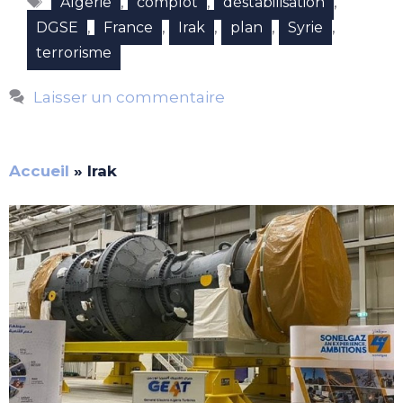
,
,
,
Algerie
complot
déstabilisation
,
,
,
,
,
DGSE
France
Irak
plan
Syrie
terrorisme
Laisser un commentaire
Accueil
»
Irak