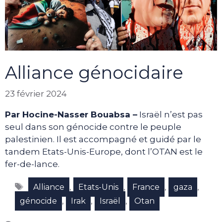
Alliance génocidaire
23 février 2024
Par Hocine-Nasser Bouabsa –
Israël n’est pas
seul dans son génocide contre le peuple
palestinien. Il est accompagné et guidé par le
tandem Etats-Unis-Europe, dont l’OTAN est le
fer-de-lance.
Étiquettes
,
,
,
,
Alliance
Etats-Unis
France
gaza
,
,
,
génocide
Irak
Israël
Otan