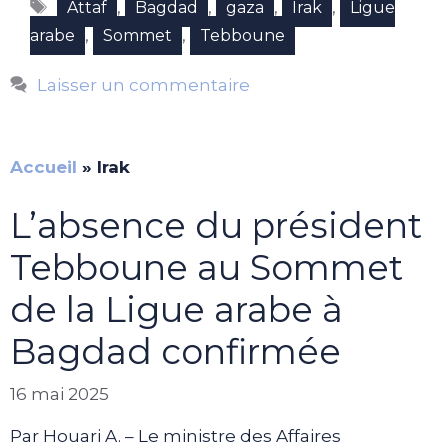
Étiquettes
,
,
,
,
Attaf
Bagdad
gaza
Irak
Ligue
,
,
arabe
Sommet
Tebboune
Laisser un commentaire
Accueil
»
Irak
L’absence du président
Tebboune au Sommet
de la Ligue arabe à
Bagdad confirmée
16 mai 2025
Par Houari A. – Le ministre des Affaires