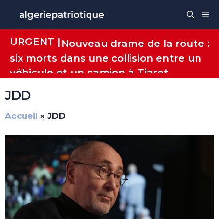
Aller
Me
au
contenu
URGENT |
Nouveau drame de la route :
six morts dans une collision entre un
véhicule et un camion à Tiaret
JDD
Accueil
»
JDD