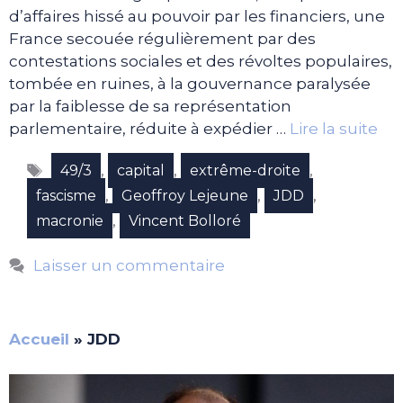
d’affaires hissé au pouvoir par les financiers, une
France secouée régulièrement par des
contestations sociales et des révoltes populaires,
tombée en ruines, à la gouvernance paralysée
par la faiblesse de sa représentation
parlementaire, réduite à expédier …
Lire la suite
Étiquettes
,
,
,
49/3
capital
extrême-droite
,
,
,
fascisme
Geoffroy Lejeune
JDD
,
macronie
Vincent Bolloré
Laisser un commentaire
Accueil
»
JDD