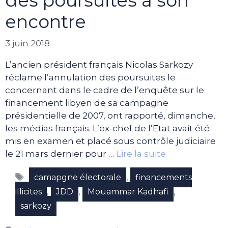
des poursuites à son
encontre
3 juin 2018
L’ancien président français Nicolas Sarkozy
réclame l’annulation des poursuites le
concernant dans le cadre de l’enquête sur le
financement libyen de sa campagne
présidentielle de 2007, ont rapporté, dimanche,
les médias français. L’ex-chef de l’Etat avait été
mis en examen et placé sous contrôle judiciaire
le 21 mars dernier pour …
Lire la suite
Étiquettes
,
camapgne électorale
financements
,
,
,
illicites
JDD
Mouammar Kadhafi
sarkozy