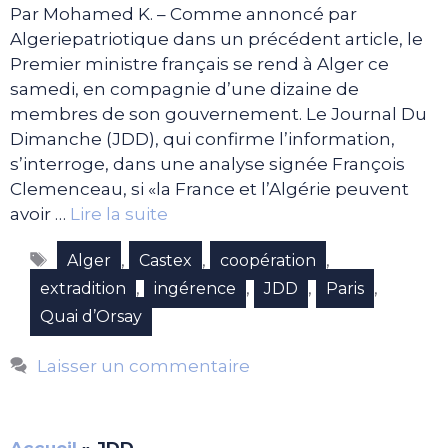
Par Mohamed K. – Comme annoncé par
Algeriepatriotique dans un précédent article, le
Premier ministre français se rend à Alger ce
samedi, en compagnie d’une dizaine de
membres de son gouvernement. Le Journal Du
Dimanche (JDD), qui confirme l’information,
s’interroge, dans une analyse signée François
Clemenceau, si «la France et l’Algérie peuvent
avoir …
Lire la suite
Étiquettes
,
,
,
Alger
Castex
coopération
,
,
,
,
extradition
ingérence
JDD
Paris
Quai d’Orsay
Laisser un commentaire