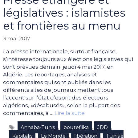
législatives : islamistes
et frontières au menu
3 mai 2017
La presse internationale, surtout française,
s’intéresse toujours aux élections législatives qui
sont prévues demain, jeudi 4 mai 2017, en
Algérie. Les reportages, analyses et
commentaires qui sont publiés dans les
différents sites de journaux mettent tous
l’accent sur l’état d’esprit des électeurs
algériens, «désabusés», selon la plupart des
commentaires, à …
Lire la suite
Étiquettes
,
,
,
Annaba-Tunis
bouteflika
JDD
,
,
,
Kapitalis
Le Monde
libération
Tunisie