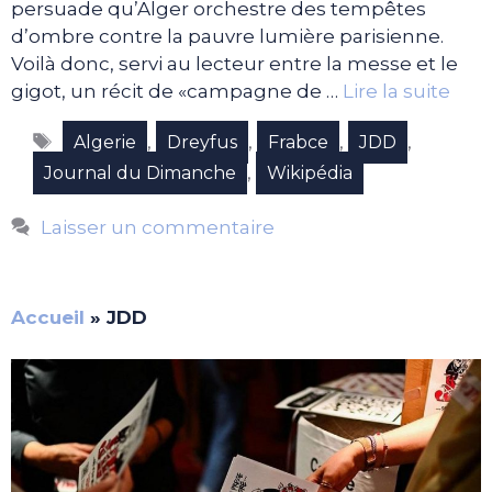
persuade qu’Alger orchestre des tempêtes
d’ombre contre la pauvre lumière parisienne.
Voilà donc, servi au lecteur entre la messe et le
gigot, un récit de «campagne de …
Lire la suite
Étiquettes
,
,
,
,
Algerie
Dreyfus
Frabce
JDD
,
Journal du Dimanche
Wikipédia
Laisser un commentaire
Accueil
»
JDD