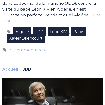
dans Le Journal du Dimanche (JDD), contre la
visite du pape Léon XIV en Algérie, en est
l’illustration parfaite. Pendant que l’Algérie …
Lire
la suite
Étiquettes
,
,
,
,
Algerie
JDD
Léon XIV
Pape
Xavier Driencourt
73 commentaires
Accueil
»
JDD