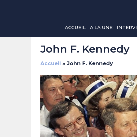
Aller
au
contenu
ACCUEIL
A LA UNE
INTERV
John F. Kennedy
Accueil
»
John F. Kennedy