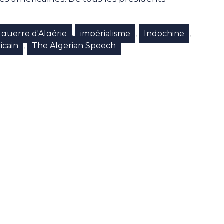
guerre d'Algérie
impérialisme
Indochine
,
,
,
icain
The Algerian Speech
,