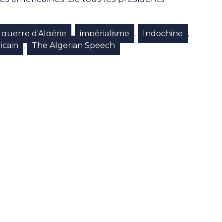
guerre d'Algérie
impérialisme
Indochine
,
,
,
icain
The Algerian Speech
,