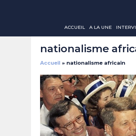
Aller
au
contenu
ACCUEIL
A LA UNE
INTERV
nationalisme afric
Accueil
»
nationalisme africain