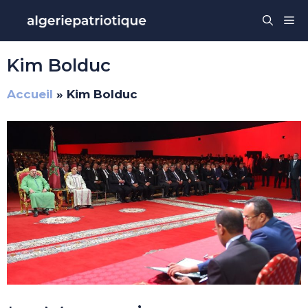
Aller
Me
au
contenu
Kim Bolduc
Accueil
»
Kim Bolduc