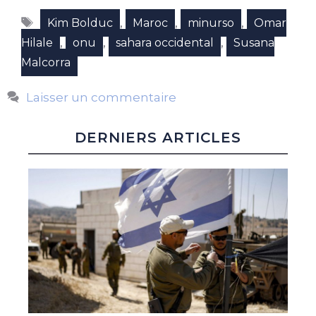
Étiquettes
,
,
,
Kim Bolduc
Maroc
minurso
Omar
,
,
,
Hilale
onu
sahara occidental
Susana
Malcorra
Laisser un commentaire
DERNIERS ARTICLES