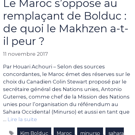
Le Maroc s’oppose au
remplaçant de Bolduc :
de quoi le Makhzen a-t-
il peur ?
11 novembre 2017
Par Houari Achouri – Selon des sources
concordantes, le Maroc émet des réserves sur le
choix du Canadien Colin Stewart proposé par le
secrétaire général des Nations unies, Antonio
Guterres, comme chef de la Mission des Nations
unies pour l’organisation du référendum au
Sahara Occidental (Minurso) et aussi en tant que
…
Lire la suite
Étiquettes
,
,
,
Kim Bolduc
Maroc
minurso
sahara