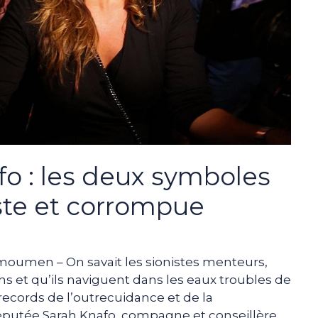
fo : les deux symboles
ste et corrompue
oumen – On savait les sionistes menteurs,
s et qu’ils naviguent dans les eaux troubles de
s records de l’outrecuidance et de la
odéputée Sarah Knafo, compagne et conseillère