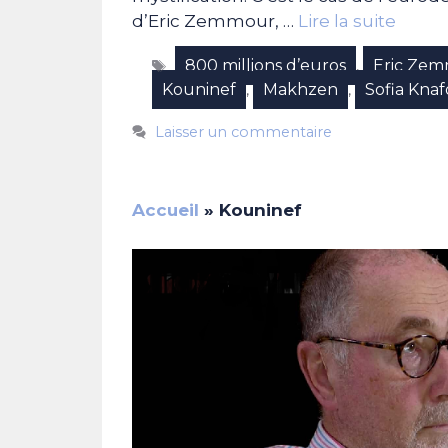
d’Eric Zemmour, …
Lire la suite
Étiquettes
800 millions d’euros
Eric Ze
,
Kouninef
Makhzen
Sofia Knaf
,
,
Laisser un commentaire
Accueil
»
Kouninef