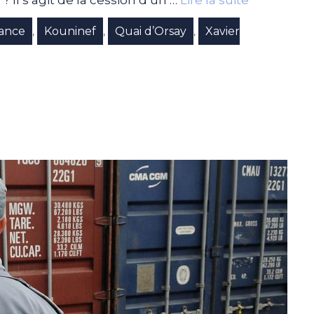
 Il s’agit de la cession d’un …
Lire la suite
ance
Kouninef
Quai d’Orsay
Xavier
,
,
,