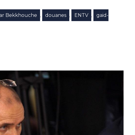
r Bekkhouche
douanes
ENTV
gaid-
,
,
,