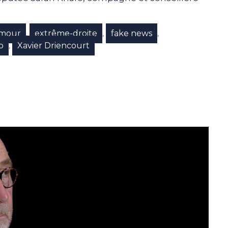
mmour
extrême-droite
fake news
,
,
,
o
Xavier Driencourt
,