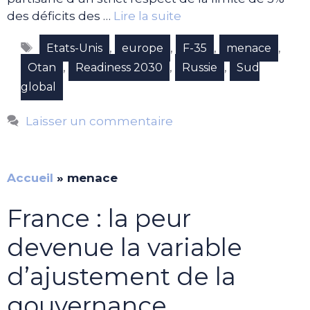
des déficits des …
Lire la suite
Étiquettes
,
,
,
,
Etats-Unis
europe
F-35
menace
,
,
,
Otan
Readiness 2030
Russie
Sud
global
Laisser un commentaire
Accueil
»
menace
France : la peur
devenue la variable
d’ajustement de la
gouvernance