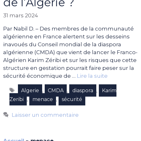
de l’Algérie ?
31 mars 2024
Par Nabil D. – Des membres de la communauté
algérienne en France alertent sur les desseins
inavoués du Conseil mondial de la diaspora
algérienne (CMDA) que vient de lancer le Franco-
Algérien Karim Zéribi et sur les risques que cette
structure en gestation pourrait faire peser sur la
sécurité économique de …
Lire la suite
Étiquettes
,
,
,
Algerie
CMDA
diaspora
Karim
,
,
Zeribi
menace
sécurité
Laisser un commentaire
Accueil
»
menace