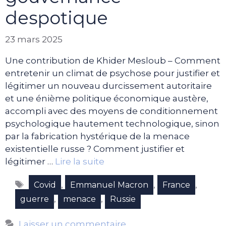
despotique
23 mars 2025
Une contribution de Khider Mesloub – Comment
entretenir un climat de psychose pour justifier et
légitimer un nouveau durcissement autoritaire
et une énième politique économique austère,
accompli avec des moyens de conditionnement
psychologique hautement technologique, sinon
par la fabrication hystérique de la menace
existentielle russe ? Comment justifier et
légitimer …
Lire la suite
Étiquettes
,
,
,
Covid
Emmanuel Macron
France
,
,
guerre
menace
Russie
Laisser un commentaire