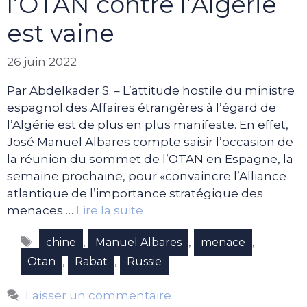
l’OTAN contre l’Algérie
est vaine
26 juin 2022
Par Abdelkader S. – L’attitude hostile du ministre
espagnol des Affaires étrangères à l’égard de
l’Algérie est de plus en plus manifeste. En effet,
José Manuel Albares compte saisir l’occasion de
la réunion du sommet de l’OTAN en Espagne, la
semaine prochaine, pour «convaincre l’Alliance
atlantique de l’importance stratégique des
menaces …
Lire la suite
Étiquettes
,
,
,
chine
Manuel Albares
menace
,
,
Otan
Rabat
Russie
Laisser un commentaire