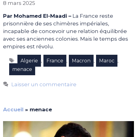
8 mars 2025
Par Mohamed El-Maadi –
La France reste
prisonnière de ses chimères impériales,
incapable de concevoir une relation équilibrée
avec ses anciennes colonies. Mais le temps des
empires est révolu.
Étiquettes
,
,
,
,
Algerie
France
Macron
Maroc
menace
Laisser un commentaire
Accueil
»
menace