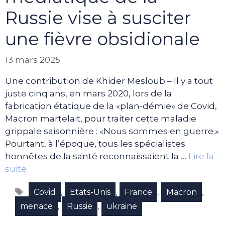
Russie vise à susciter
une fièvre obsidionale
13 mars 2025
Une contribution de Khider Mesloub – Il y a tout
juste cinq ans, en mars 2020, lors de la
fabrication étatique de la «plan-démie» de Covid,
Macron martelait, pour traiter cette maladie
grippale saisonnière : «Nous sommes en guerre.»
Pourtant, à l’époque, tous les spécialistes
honnêtes de la santé reconnaissaient la …
Lire la
suite
Étiquettes
,
,
,
,
Covid
Etats-Unis
France
Macron
,
,
menace
Russie
ukraine