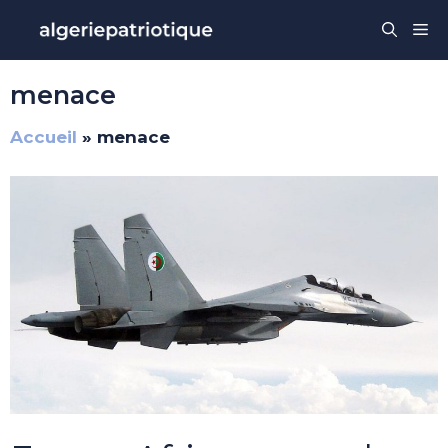
Aller
Me
au
contenu
menace
Accueil
»
menace