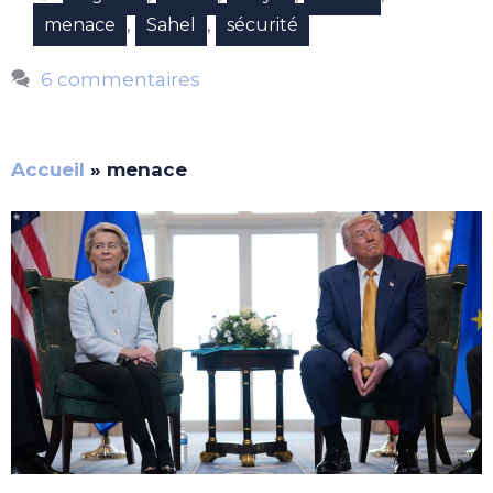
,
,
menace
Sahel
sécurité
6 commentaires
Accueil
»
menace