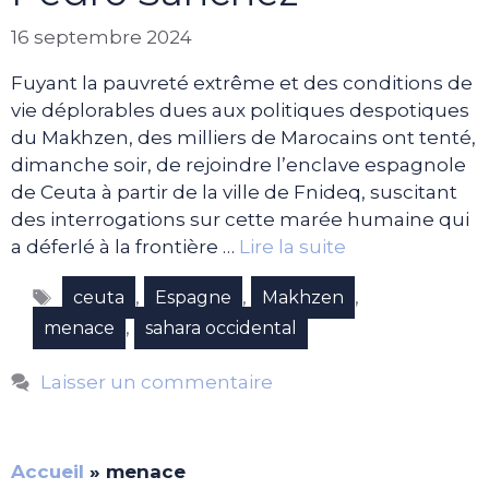
16 septembre 2024
Fuyant la pauvreté extrême et des conditions de
vie déplorables dues aux politiques despotiques
du Makhzen, des milliers de Marocains ont tenté,
dimanche soir, de rejoindre l’enclave espagnole
de Ceuta à partir de la ville de Fnideq, suscitant
des interrogations sur cette marée humaine qui
a déferlé à la frontière …
Lire la suite
Étiquettes
,
,
,
ceuta
Espagne
Makhzen
,
menace
sahara occidental
Laisser un commentaire
Accueil
»
menace