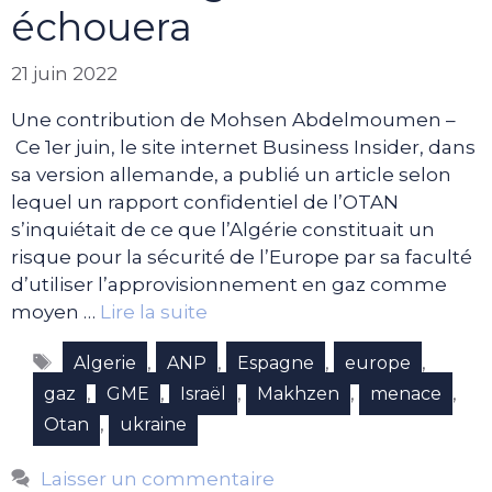
échouera
21 juin 2022
Une contribution de Mohsen Abdelmoumen –
Ce 1er juin, le site internet Business Insider, dans
sa version allemande, a publié un article selon
lequel un rapport confidentiel de l’OTAN
s’inquiétait de ce que l’Algérie constituait un
risque pour la sécurité de l’Europe par sa faculté
d’utiliser l’approvisionnement en gaz comme
moyen …
Lire la suite
Étiquettes
,
,
,
,
Algerie
ANP
Espagne
europe
,
,
,
,
,
gaz
GME
Israël
Makhzen
menace
,
Otan
ukraine
Laisser un commentaire