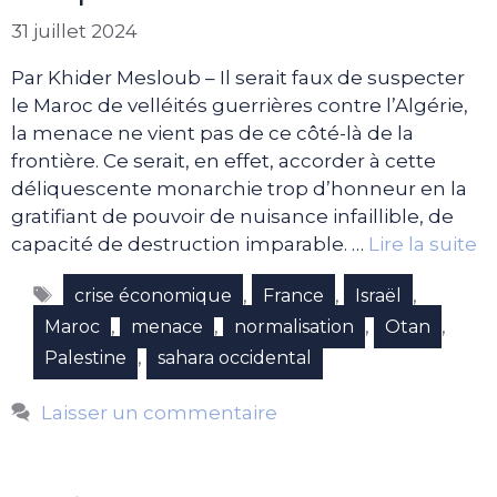
31 juillet 2024
Par Khider Mesloub – Il serait faux de suspecter
le Maroc de velléités guerrières contre l’Algérie,
la menace ne vient pas de ce côté-là de la
frontière. Ce serait, en effet, accorder à cette
déliquescente monarchie trop d’honneur en la
gratifiant de pouvoir de nuisance infaillible, de
capacité de destruction imparable. …
Lire la suite
Étiquettes
,
,
,
crise économique
France
Israël
,
,
,
,
Maroc
menace
normalisation
Otan
,
Palestine
sahara occidental
Laisser un commentaire