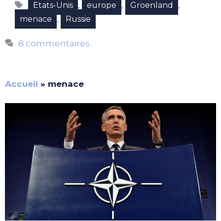
Étiquettes
,
,
,
Etats-Unis
europe
Groenland
,
menace
Russie
8 commentaires
Accueil
»
menace