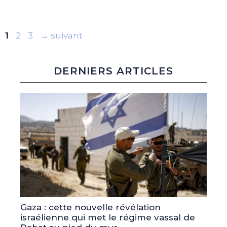
Page
Page
Page
1
2
3
→
suivant
DERNIERS ARTICLES
Gaza : cette nouvelle révélation
israélienne qui met le régime vassal de