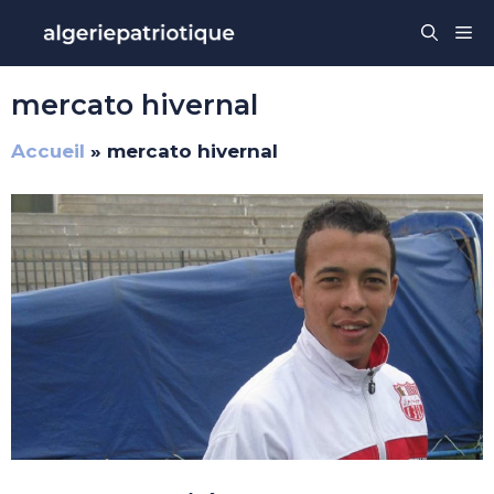
Aller
Me
au
contenu
mercato hivernal
Accueil
»
mercato hivernal