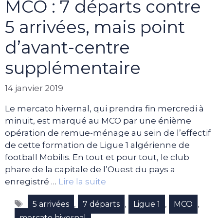
MCO : 7 départs contre
5 arrivées, mais point
d’avant-centre
supplémentaire
14 janvier 2019
Le mercato hivernal, qui prendra fin mercredi à
minuit, est marqué au MCO par une énième
opération de remue-ménage au sein de l’effectif
de cette formation de Ligue 1 algérienne de
football Mobilis. En tout et pour tout, le club
phare de la capitale de l’Ouest du pays a
enregistré …
Lire la suite
Étiquettes
,
,
,
,
5 arrivées
7 départs
Ligue 1
MCO
mercato hivernal