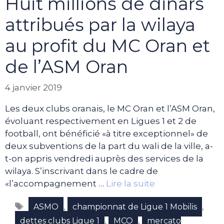
Huit millions de dinars
attribués par la wilaya
au profit du MC Oran et
de l’ASM Oran
4 janvier 2019
Les deux clubs oranais, le MC Oran et l’ASM Oran,
évoluant respectivement en Ligues 1 et 2 de
football, ont bénéficié «à titre exceptionnel» de
deux subventions de la part du wali de la ville, a-
t-on appris vendredi auprès des services de la
wilaya. S’inscrivant dans le cadre de
«l’accompagnement …
Lire la suite
Étiquettes
,
,
ASMO
championnat de Ligue 1 Mobilis
,
,
dettes clubs Ligue 1
MCO
mercato