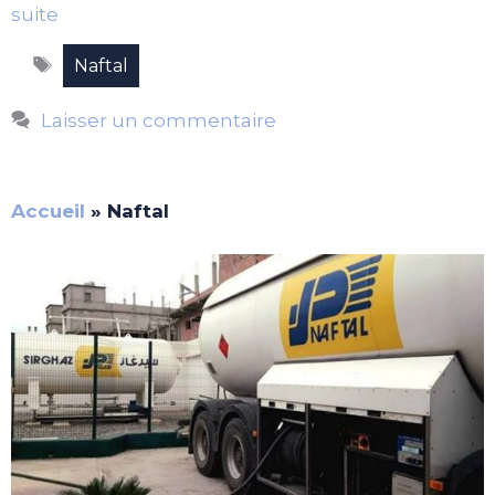
suite
Étiquettes
Naftal
Laisser un commentaire
Accueil
»
Naftal