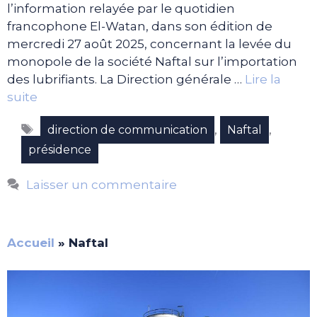
l’information relayée par le quotidien
francophone El-Watan, dans son édition de
mercredi 27 août 2025, concernant la levée du
monopole de la société Naftal sur l’importation
des lubrifiants. La Direction générale …
Lire la
suite
Étiquettes
,
,
direction de communication
Naftal
présidence
Laisser un commentaire
Accueil
»
Naftal