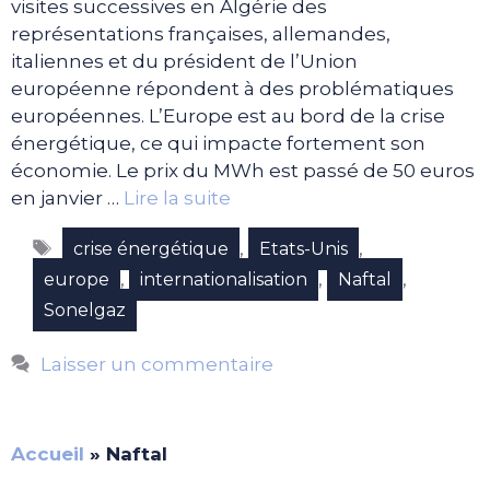
visites successives en Algérie des
représentations françaises, allemandes,
italiennes et du président de l’Union
européenne répondent à des problématiques
européennes. L’Europe est au bord de la crise
énergétique, ce qui impacte fortement son
économie. Le prix du MWh est passé de 50 euros
en janvier …
Lire la suite
Étiquettes
,
,
crise énergétique
Etats-Unis
,
,
,
europe
internationalisation
Naftal
Sonelgaz
Laisser un commentaire
Accueil
»
Naftal