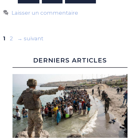
Laisser un commentaire
Page
Page
1
2
→
suivant
DERNIERS ARTICLES