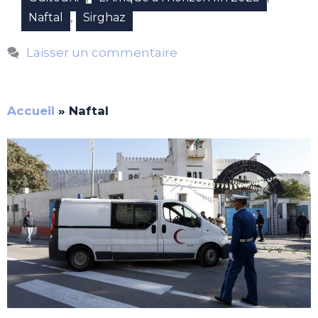
,
Naftal
Sirghaz
Laisser un commentaire
Accueil
»
Naftal