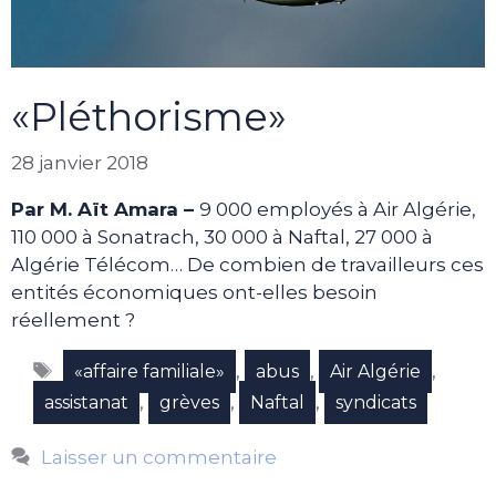
«Pléthorisme»
28 janvier 2018
Par M. Aït Amara –
9 000 employés à Air Algérie,
110 000 à Sonatrach, 30 000 à Naftal, 27 000 à
Algérie Télécom… De combien de travailleurs ces
entités économiques ont-elles besoin
réellement ?
Étiquettes
,
,
,
«affaire familiale»
abus
Air Algérie
,
,
,
assistanat
grèves
Naftal
syndicats
Laisser un commentaire