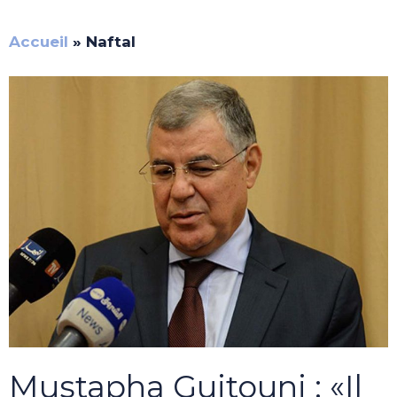
Accueil
»
Naftal
Mustapha Guitouni : «Il