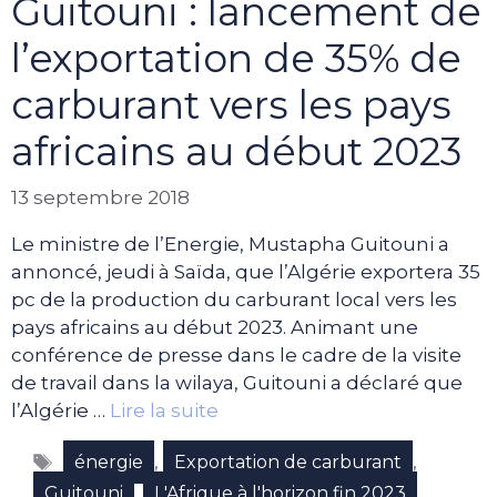
Guitouni : lancement de
l’exportation de 35% de
carburant vers les pays
africains au début 2023
13 septembre 2018
Le ministre de l’Energie, Mustapha Guitouni a
annoncé, jeudi à Saïda, que l’Algérie exportera 35
pc de la production du carburant local vers les
pays africains au début 2023. Animant une
conférence de presse dans le cadre de la visite
de travail dans la wilaya, Guitouni a déclaré que
l’Algérie …
Lire la suite
Étiquettes
,
,
énergie
Exportation de carburant
,
,
Guitouni
L'Afrique à l'horizon fin 2023