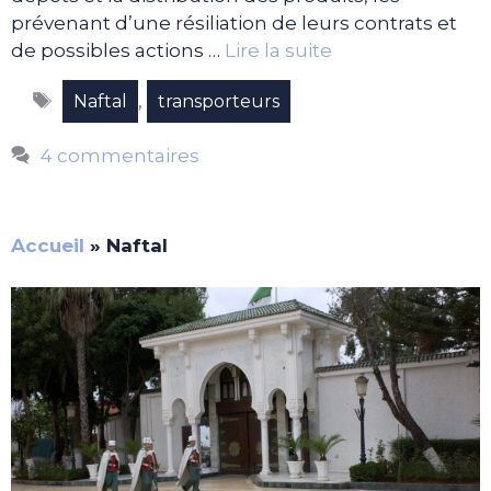
prévenant d’une résiliation de leurs contrats et
de possibles actions …
Lire la suite
Étiquettes
,
Naftal
transporteurs
4 commentaires
Accueil
»
Naftal