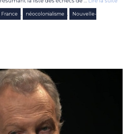
résumant la liste des échecs de …
Lire la suite
France
néocolonialisme
Nouvelle-
,
,