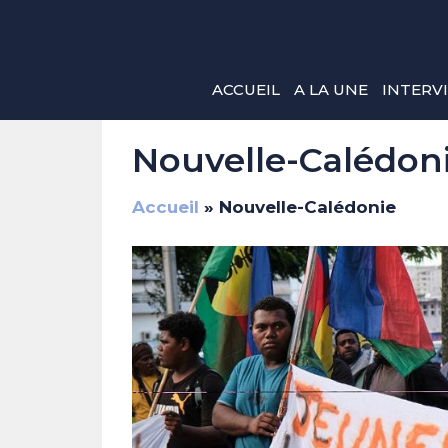
Aller
au
contenu
ACCUEIL
A LA UNE
INTERV
Nouvelle-Calédon
Accueil
»
Nouvelle-Calédonie