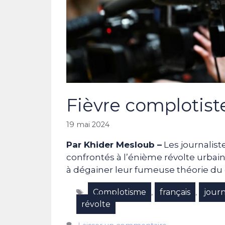
Fièvre complotist
19 mai 2024
Par Khider Mesloub –
Les journalist
confrontés à l’énième révolte urbai
à dégainer leur fumeuse théorie du
Étiquettes
Complotisme
français
journ
,
,
révolte