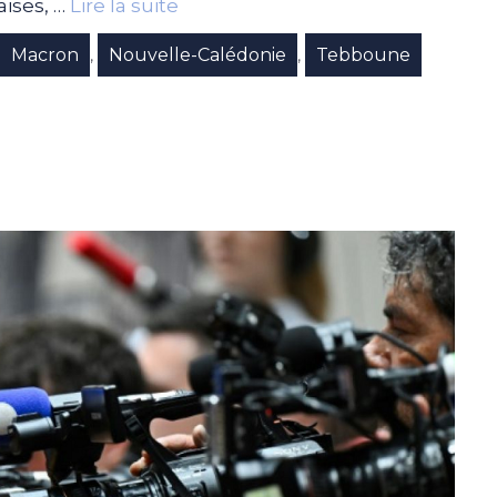
aises, …
Lire la suite
Macron
Nouvelle-Calédonie
Tebboune
,
,
,