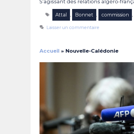
S’agissant des relations algéro-franç
Étiquettes
Attal
Bonnet
commission
,
,
Laisser un commentaire
Accueil
»
Nouvelle-Calédonie