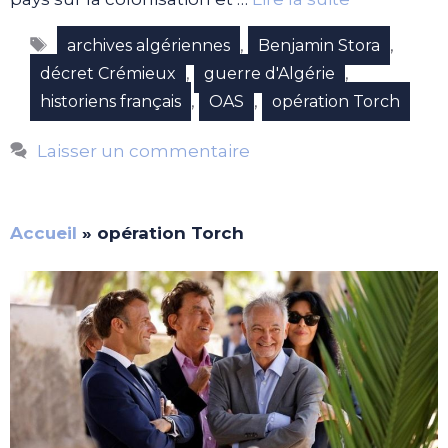
Étiquettes
,
,
archives algériennes
Benjamin Stora
,
,
décret Crémieux
guerre d'Algérie
,
,
historiens français
OAS
opération Torch
Laisser un commentaire
Accueil
»
opération Torch