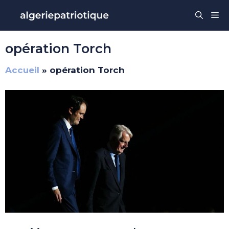
Aller
Me
au
contenu
opération Torch
Accueil
»
opération Torch