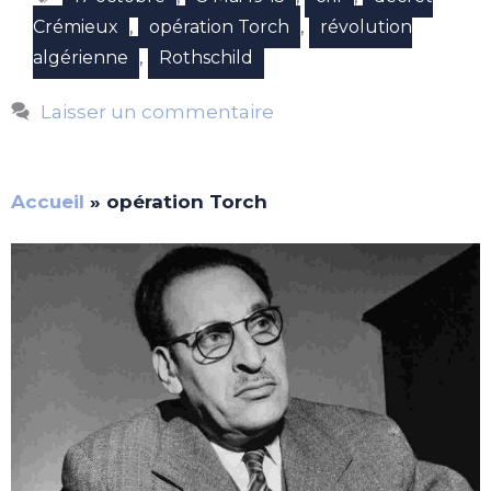
,
,
Crémieux
opération Torch
révolution
,
algérienne
Rothschild
Laisser un commentaire
Accueil
»
opération Torch