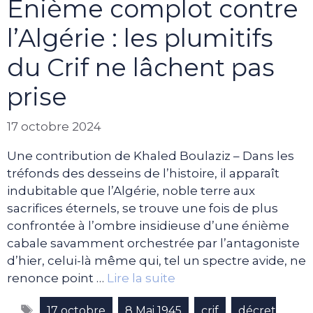
Enième complot contre
l’Algérie : les plumitifs
du Crif ne lâchent pas
prise
17 octobre 2024
Une contribution de Khaled Boulaziz – Dans les
tréfonds des desseins de l’histoire, il apparaît
indubitable que l’Algérie, noble terre aux
sacrifices éternels, se trouve une fois de plus
confrontée à l’ombre insidieuse d’une énième
cabale savamment orchestrée par l’antagoniste
d’hier, celui-là même qui, tel un spectre avide, ne
renonce point …
Lire la suite
Étiquettes
,
,
,
17 octobre
8 Mai 1945
crif
décret