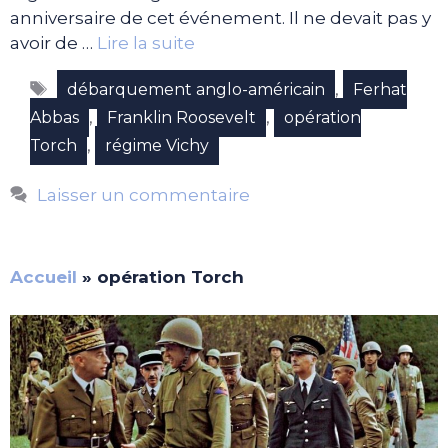
anniversaire de cet événement. Il ne devait pas y
avoir de …
Lire la suite
Étiquettes
,
débarquement anglo-américain
Ferhat
,
,
Abbas
Franklin Roosevelt
opération
,
Torch
régime Vichy
Laisser un commentaire
Accueil
»
opération Torch