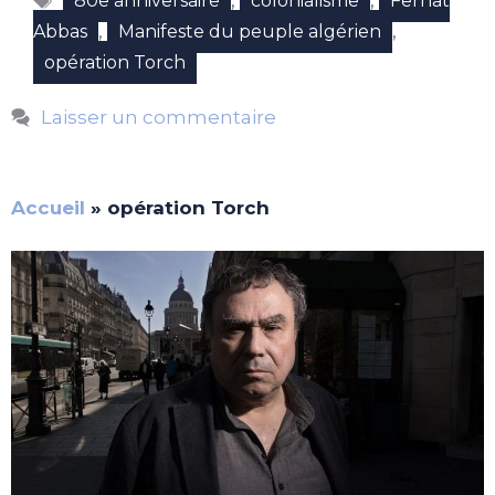
,
,
80e anniversaire
colonialisme
Ferhat
,
,
Abbas
Manifeste du peuple algérien
opération Torch
Laisser un commentaire
Accueil
»
opération Torch