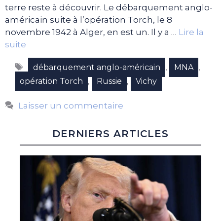
terre reste à découvrir. Le débarquement anglo-
américain suite à l’opération Torch, le 8
novembre 1942 à Alger, en est un. Il y a …
Lire la
suite
Étiquettes
,
,
débarquement anglo-américain
MNA
,
,
opération Torch
Russie
Vichy
Laisser un commentaire
DERNIERS ARTICLES