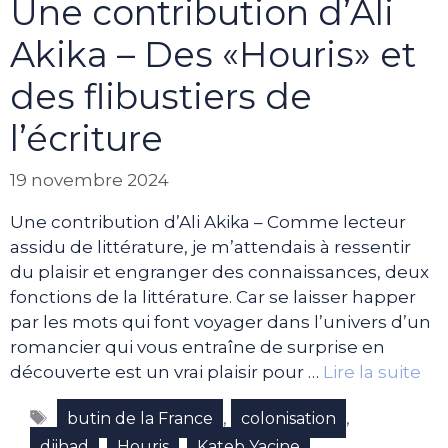
Une contribution d’Ali
Akika – Des «Houris» et
des flibustiers de
l’écriture
19 novembre 2024
Une contribution d’Ali Akika – Comme lecteur
assidu de littérature, je m’attendais à ressentir
du plaisir et engranger des connaissances, deux
fonctions de la littérature. Car se laisser happer
par les mots qui font voyager dans l’univers d’un
romancier qui vous entraîne de surprise en
découverte est un vrai plaisir pour …
Lire la suite
Étiquettes
,
,
butin de la France
colonisation
,
,
,
djihad
Houris
Kateb Yacine