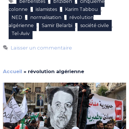
Étiquettes
,
,
berbéristes
briziden
cinquième
,
,
,
colonne
islamistes
Karim Tabbou
,
,
NED
normalisation
révolution
,
,
,
algérienne
Samir Belarbi
société civile
Tel-Aviv
Laisser un commentaire
Accueil
»
révolution algérienne