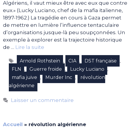
Algériens, il vaut mieux être avec eux que contre
eux.» (Lucky Luciano, chef de la mafia italienne,
1897-1962.) La tragédie en cours à Gaza permet
de mettre en lumière l’influence tentaculaire
d’organisations jusque-là peu soupçonnées. Un
exemple à explorer est la trajectoire historique
de …
Lire la suite
Étiquettes
,
,
,
Arnold Rothstein
CIA
DST française
,
,
,
FLN
Guerre froide
Lucky Luciano
,
,
mafia juive
Murder Inc
révolution
algérienne
Laisser un commentaire
Accueil
»
révolution algérienne