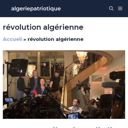
Aller
Me
au
contenu
révolution algérienne
Accueil
»
révolution algérienne