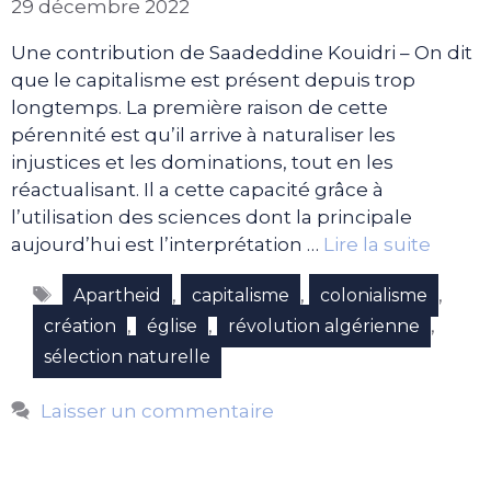
29 décembre 2022
Une contribution de Saadeddine Kouidri – On dit
que le capitalisme est présent depuis trop
longtemps. La première raison de cette
pérennité est qu’il arrive à naturaliser les
injustices et les dominations, tout en les
réactualisant. Il a cette capacité grâce à
l’utilisation des sciences dont la principale
aujourd’hui est l’interprétation …
Lire la suite
Étiquettes
,
,
,
Apartheid
capitalisme
colonialisme
,
,
,
création
église
révolution algérienne
sélection naturelle
Laisser un commentaire