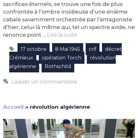
sacrifices éternels, se trouve une fois de plus
confrontée à l’ombre insidieuse d’une énième
cabale savamment orchestrée par l’antagoniste
d’hier, celui-là même qui, tel un spectre avide, ne
renonce point …
Lire la suite
Étiquettes
,
,
,
17 octobre
8 Mai 1945
crif
décret
,
,
Crémieux
opération Torch
révolution
,
algérienne
Rothschild
Laisser un commentaire
Accueil
»
révolution algérienne