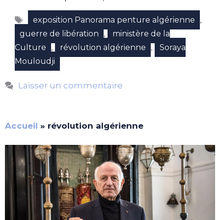
Étiquettes
,
exposition Panorama penture algérienne
,
guerre de libération
ministère de la
,
,
Culture
révolution algérienne
Soraya
Mouloudji
Laisser un commentaire
Accueil
»
révolution algérienne