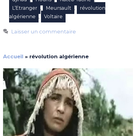
,
,
L’Etranger
Meursault
révolution
,
algérienne
Voltaire
Laisser un commentaire
Accueil
»
révolution algérienne