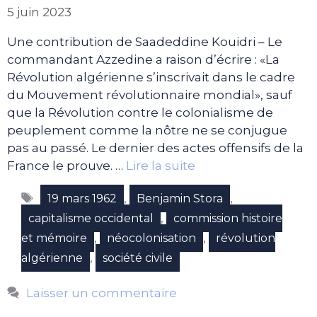
5 juin 2023
Une contribution de Saadeddine Kouidri – Le
commandant Azzedine a raison d’écrire : «La
Révolution algérienne s’inscrivait dans le cadre
du Mouvement révolutionnaire mondial», sauf
que la Révolution contre le colonialisme de
peuplement comme la nôtre ne se conjugue
pas au passé. Le dernier des actes offensifs de la
France le prouve. …
Lire la suite
Étiquettes
,
,
19 mars 1962
Benjamin Stora
,
capitalisme occidental
commission histoire
,
,
et mémoire
néocolonisation
révolution
,
algérienne
société civile
Laisser un commentaire