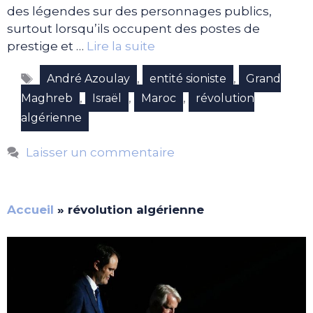
des légendes sur des personnages publics,
surtout lorsqu’ils occupent des postes de
prestige et …
Lire la suite
Étiquettes
,
,
André Azoulay
entité sioniste
Grand
,
,
,
Maghreb
Israël
Maroc
révolution
algérienne
Laisser un commentaire
Accueil
»
révolution algérienne