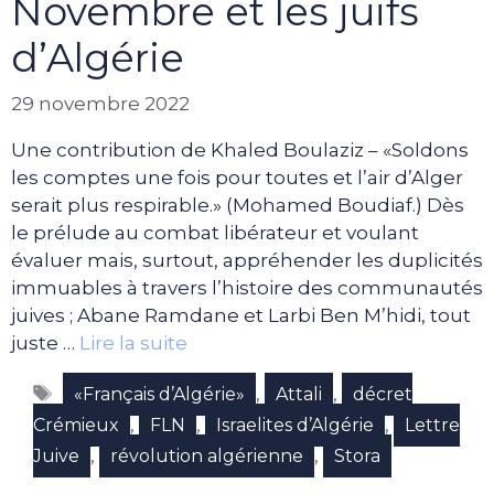
Novembre et les juifs
d’Algérie
29 novembre 2022
Une contribution de Khaled Boulaziz – «Soldons
les comptes une fois pour toutes et l’air d’Alger
serait plus respirable.» (Mohamed Boudiaf.) Dès
le prélude au combat libérateur et voulant
évaluer mais, surtout, appréhender les duplicités
immuables à travers l’histoire des communautés
juives ; Abane Ramdane et Larbi Ben M’hidi, tout
juste …
Lire la suite
Étiquettes
,
,
«Français d’Algérie»
Attali
décret
,
,
,
Crémieux
FLN
Israelites d’Algérie
Lettre
,
,
Juive
révolution algérienne
Stora