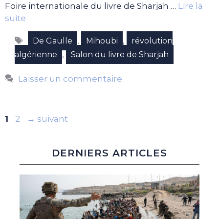
Foire internationale du livre de Sharjah …
Lire la
suite
Étiquettes
,
,
De Gaulle
Mihoubi
révolution
,
algérienne
Salon du livre de Sharjah
Laisser un commentaire
Page
Page
1
2
→
suivant
DERNIERS ARTICLES