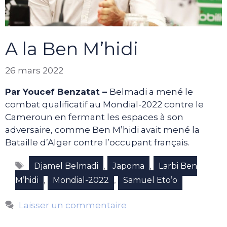
A la Ben M’hidi
26 mars 2022
Par Youcef Benzatat –
Belmadi a mené le
combat qualificatif au Mondial-2022 contre le
Cameroun en fermant les espaces à son
adversaire, comme Ben M’hidi avait mené la
Bataille d’Alger contre l’occupant français.
Étiquettes
,
,
Djamel Belmadi
Japoma
Larbi Ben
,
,
M’hidi
Mondial-2022
Samuel Eto’o
Laisser un commentaire