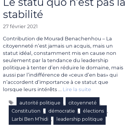
Le statu quo n’est pas la
stabilité
27 février 2021
Contribution de Mourad Benachenhou – La
citoyenneté n’est jamais un acquis, mais un
statut idéal, constamment mis en cause non
seulement par la tendance du leadership
politique à tenter d’en réduire le domaine, mais
aussi par l’indifférence de «ceux d’en bas» qui
n’accordent d’importance à ce statut que
lorsque leurs intérêts …
Lire la suite
Étiquettes
,
,
autorité politique
citoyenneté
,
,
,
Constitution
démocratie
élections
,
Larbi Ben M’hidi
leadership politique