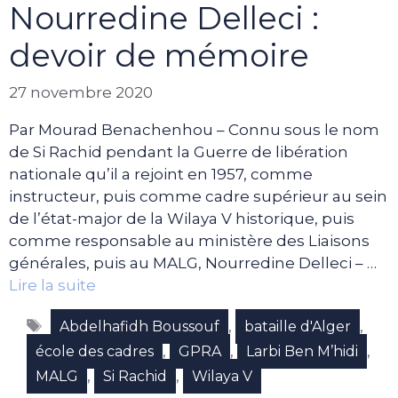
Nourredine Delleci :
devoir de mémoire
27 novembre 2020
Par Mourad Benachenhou – Connu sous le nom
de Si Rachid pendant la Guerre de libération
nationale qu’il a rejoint en 1957, comme
instructeur, puis comme cadre supérieur au sein
de l’état-major de la Wilaya V historique, puis
comme responsable au ministère des Liaisons
générales, puis au MALG, Nourredine Delleci – …
Lire la suite
Étiquettes
,
,
Abdelhafidh Boussouf
bataille d'Alger
,
,
,
école des cadres
GPRA
Larbi Ben M’hidi
,
,
MALG
Si Rachid
Wilaya V