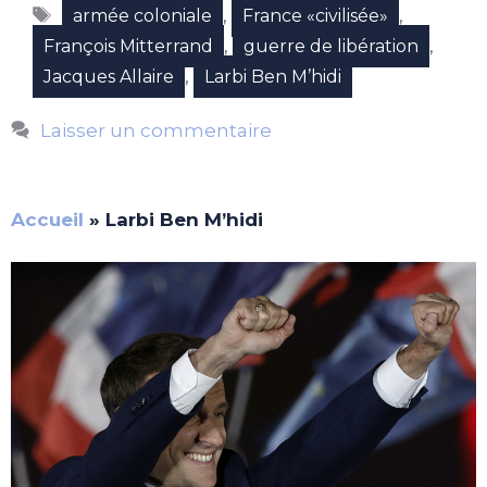
Étiquettes
,
,
armée coloniale
France «civilisée»
,
,
François Mitterrand
guerre de libération
,
Jacques Allaire
Larbi Ben M’hidi
Laisser un commentaire
Accueil
»
Larbi Ben M’hidi