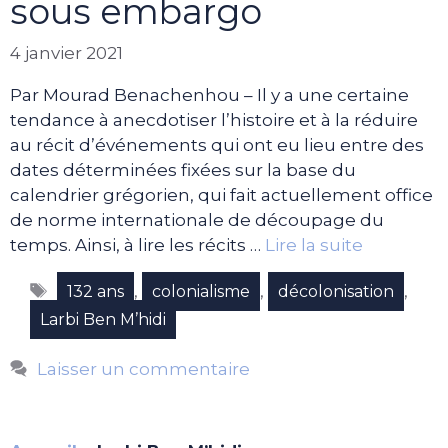
sous embargo
4 janvier 2021
Par Mourad Benachenhou – Il y a une certaine
tendance à anecdotiser l’histoire et à la réduire
au récit d’événements qui ont eu lieu entre des
dates déterminées fixées sur la base du
calendrier grégorien, qui fait actuellement office
de norme internationale de découpage du
temps. Ainsi, à lire les récits …
Lire la suite
Étiquettes
,
,
,
132 ans
colonialisme
décolonisation
Larbi Ben M’hidi
Laisser un commentaire