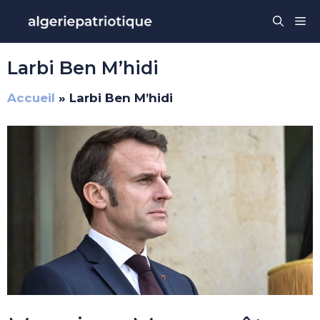
Aller
Me
au
contenu
Larbi Ben M’hidi
Accueil
»
Larbi Ben M’hidi