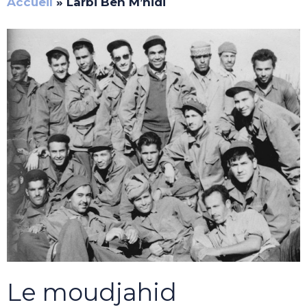
Accueil
»
Larbi Ben M’hidi
Le moudjahid