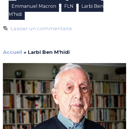
,
,
Emmanuel Macron
FLN
Larbi Ben
M’hidi
Laisser un commentaire
Accueil
»
Larbi Ben M’hidi