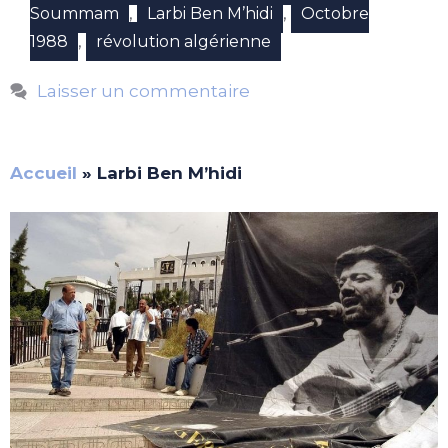
,
,
Soummam
Larbi Ben M’hidi
Octobre
,
1988
révolution algérienne
Laisser un commentaire
Accueil
»
Larbi Ben M’hidi