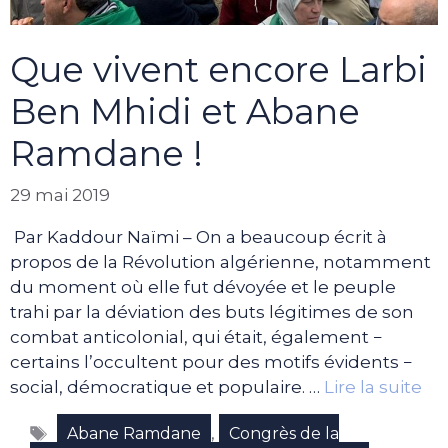
Que vivent encore Larbi
Ben Mhidi et Abane
Ramdane !
29 mai 2019
Par Kaddour Naïmi – On a beaucoup écrit à
propos de la Révolution algérienne, notamment
du moment où elle fut dévoyée et le peuple
trahi par la déviation des buts légitimes de son
combat anticolonial, qui était, également −
certains l’occultent pour des motifs évidents −
social, démocratique et populaire. …
Lire la suite
Étiquettes
,
Abane Ramdane
Congrès de la