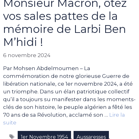
Monsieur Macron, ôtez
vos sales pattes de la
mémoire de Larbi Ben
M’hidi !
6 novembre 2024
Par Mohsen Abdelmoumen – La
commémoration de notre glorieuse Guerre de
libération nationale, ce 1er novembre 2024, a été
un triomphe. Dans un élan patriotique collectif
qu’il a toujours su manifester dans les moments-
clés de son histoire, le peuple algérien a fêté les
70 ans de sa Révolution, acclamé son …
Lire la
suite
Étiquettes
,
,
1er Novembre 1954
Aussaresses