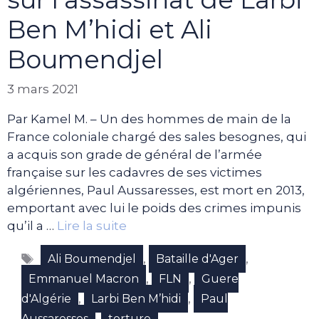
Ben M’hidi et Ali
Boumendjel
3 mars 2021
Par Kamel M. – Un des hommes de main de la
France coloniale chargé des sales besognes, qui
a acquis son grade de général de l’armée
française sur les cadavres de ses victimes
algériennes, Paul Aussaresses, est mort en 2013,
emportant avec lui le poids des crimes impunis
qu’il a …
Lire la suite
Étiquettes
,
,
Ali Boumendjel
Bataille d'Ager
,
,
Emmanuel Macron
FLN
Guere
,
,
d'Algérie
Larbi Ben M’hidi
Paul
,
Aussaresses
torture