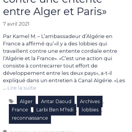
entre Alger et Paris»
7 avril 2021
Par Kamel M. – L’ambassadeur d’Algérie en
France a affirmé qu’«il y a des lobbies qui
travaillent contre une entente cordiale entre
l’Algérie et la France». «C’est une action qui
consiste à contrecarrer tout effort de
développement entre les deux pays», a-t-il
expliqué dans un entretien à Canal Algérie. «Les
…
Lire la suite
Étiquettes
,
,
,
Alger
Antar Daoud
Archives
,
,
,
France
Larbi Ben M’hidi
lobbies
reconnaissance