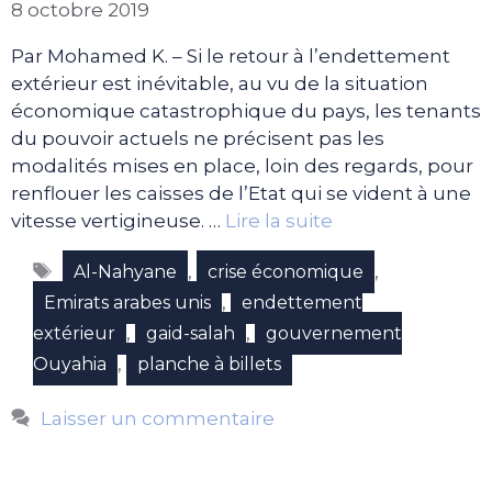
8 octobre 2019
Par Mohamed K. – Si le retour à l’endettement
extérieur est inévitable, au vu de la situation
économique catastrophique du pays, les tenants
du pouvoir actuels ne précisent pas les
modalités mises en place, loin des regards, pour
renflouer les caisses de l’Etat qui se vident à une
vitesse vertigineuse. …
Lire la suite
Étiquettes
,
,
Al-Nahyane
crise économique
,
Emirats arabes unis
endettement
,
,
extérieur
gaid-salah
gouvernement
,
Ouyahia
planche à billets
Laisser un commentaire