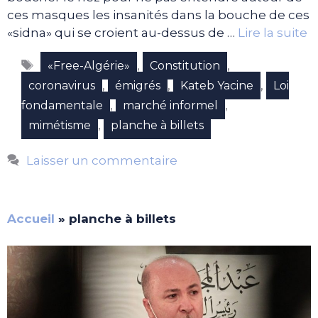
ces masques les insanités dans la bouche de ces
«sidna» qui se croient au-dessus de …
Lire la suite
Étiquettes
,
,
«Free-Algérie»
Constitution
,
,
,
coronavirus
émigrés
Kateb Yacine
Loi
,
,
fondamentale
marché informel
,
mimétisme
planche à billets
Laisser un commentaire
Accueil
»
planche à billets