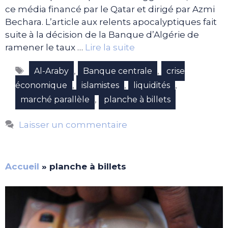
ce média financé par le Qatar et dirigé par Azmi
Bechara. L’article aux relents apocalyptiques fait
suite à la décision de la Banque d’Algérie de
ramener le taux …
Lire la suite
Étiquettes
,
,
Al-Araby
Banque centrale
crise
,
,
,
économique
islamistes
liquidités
,
marché parallèle
planche à billets
Laisser un commentaire
Accueil
»
planche à billets