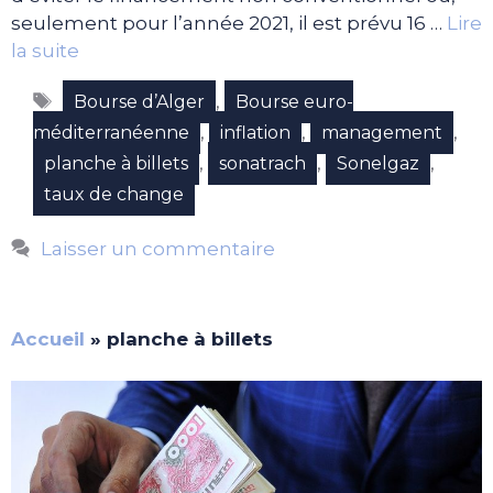
seulement pour l’année 2021, il est prévu 16 …
Lire
la suite
Étiquettes
,
Bourse d’Alger
Bourse euro-
,
,
,
méditerranéenne
inflation
management
,
,
,
planche à billets
sonatrach
Sonelgaz
taux de change
Laisser un commentaire
Accueil
»
planche à billets