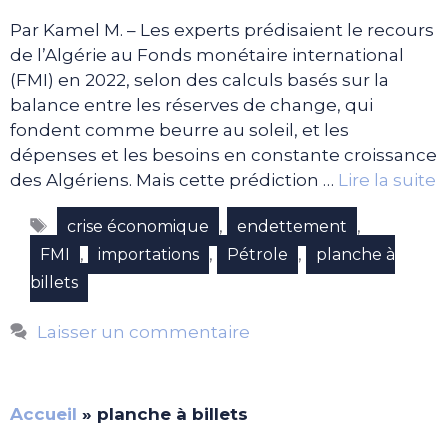
Par Kamel M. – Les experts prédisaient le recours
de l’Algérie au Fonds monétaire international
(FMI) en 2022, selon des calculs basés sur la
balance entre les réserves de change, qui
fondent comme beurre au soleil, et les
dépenses et les besoins en constante croissance
des Algériens. Mais cette prédiction …
Lire la suite
Étiquettes
,
,
crise économique
endettement
,
,
,
FMI
importations
Pétrole
planche à
billets
Laisser un commentaire
Accueil
»
planche à billets