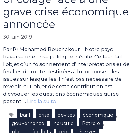
grave crise économique
annoncée
30 juin 2019
Par Pr Mohamed Bouchakour – Notre pays
traverse une crise politique inédite. Celle-ci fait
l’objet d’un foisonnement d’interprétations et de
feuilles de route destinées à lui proposer des
issues sur lesquelles il n’est pas nécessaire de
revenir ici. L’objet de cette contribution est
d’évoquer les questions économiques qui se
posent …
Lire la suite
Étiquettes
,
,
,
,
baril
crise
devises
économique
,
,
,
gouvernance
industrie
Pétrole
,
,
planche à billets
prix
réserves