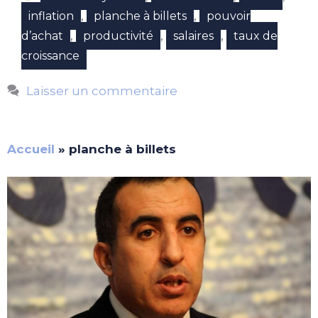
,
,
inflation
planche à billets
pouvoir
,
,
,
d’achat
productivité
salaires
taux de
croissance
Laisser un commentaire
Accueil
»
planche à billets