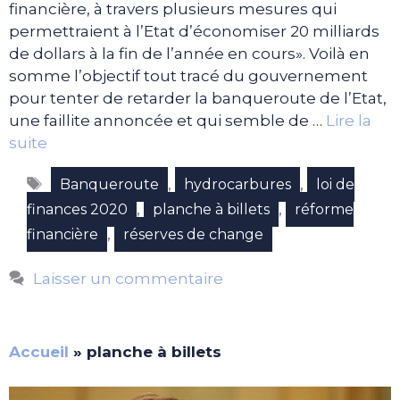
financière, à travers plusieurs mesures qui
permettraient à l’Etat d’économiser 20 milliards
de dollars à la fin de l’année en cours». Voilà en
somme l’objectif tout tracé du gouvernement
pour tenter de retarder la banqueroute de l’Etat,
une faillite annoncée et qui semble de …
Lire la
suite
Étiquettes
,
,
Banqueroute
hydrocarbures
loi de
,
,
finances 2020
planche à billets
réforme
,
financière
réserves de change
Laisser un commentaire
Accueil
»
planche à billets