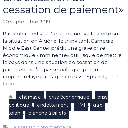
cessation de paiement»
20 septembre 2019
Par Mohamed K. – Dans une nouvelle alerte sur
la situation en Algérie, le think tank Carnegie
Middle East Center prédit une grave crise
économique «imminente» qui risque de mettre
le pays dans une situation de cessation de
paiement, si l’impasse politique perdure. Le
rapport, relayé par l’agence russe Sputnik, …
Lire
la suite
Étiquettes
,
,
chômage
crise économique
crise
,
,
,
politique
endettement
FMI
gaid-
,
salah
planche à billets
Laisser un commentaire