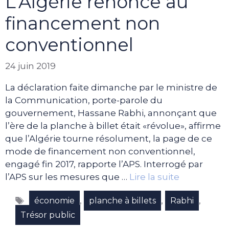
L’Algérie renonce au
financement non
conventionnel
24 juin 2019
La déclaration faite dimanche par le ministre de
la Communication, porte-parole du
gouvernement, Hassane Rabhi, annonçant que
l’ère de la planche à billet était «révolue», affirme
que l’Algérie tourne résolument, la page de ce
mode de financement non conventionnel,
engagé fin 2017, rapporte l’APS. Interrogé par
l’APS sur les mesures que …
Lire la suite
Étiquettes
,
,
,
économie
planche à billets
Rabhi
Trésor public