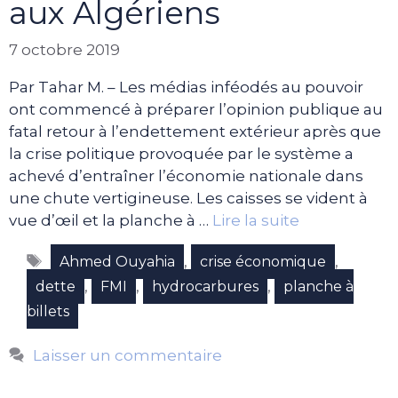
aux Algériens
7 octobre 2019
Par Tahar M. – Les médias inféodés au pouvoir
ont commencé à préparer l’opinion publique au
fatal retour à l’endettement extérieur après que
la crise politique provoquée par le système a
achevé d’entraîner l’économie nationale dans
une chute vertigineuse. Les caisses se vident à
vue d’œil et la planche à …
Lire la suite
Étiquettes
,
,
Ahmed Ouyahia
crise économique
,
,
,
dette
FMI
hydrocarbures
planche à
billets
Laisser un commentaire