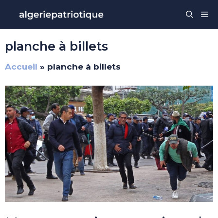
Aller
Me
au
contenu
planche à billets
Accueil
»
planche à billets