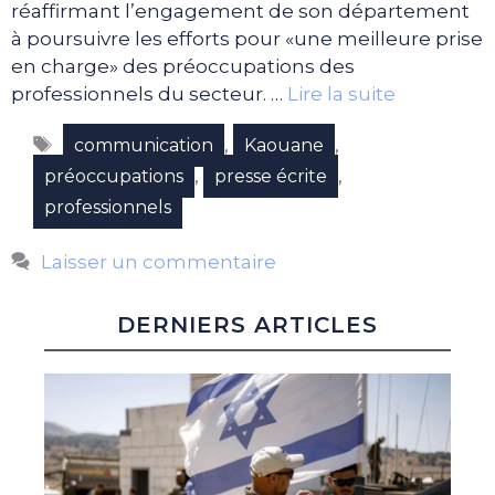
réaffirmant l’engagement de son département
à poursuivre les efforts pour «une meilleure prise
en charge» des préoccupations des
professionnels du secteur. …
Lire la suite
Étiquettes
,
,
communication
Kaouane
,
,
préoccupations
presse écrite
professionnels
Laisser un commentaire
DERNIERS ARTICLES