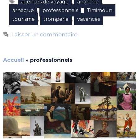
Étiquettes
,
,
agences de voyage
anarchie
,
,
,
arnaque
professionnels
Timimoun
,
,
tourisme
tromperie
vacances
Laisser un commentaire
Accueil
»
professionnels