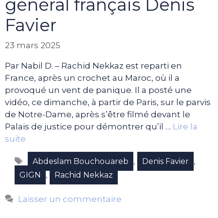
général français Denis
Favier
23 mars 2025
Par Nabil D. – Rachid Nekkaz est reparti en
France, après un crochet au Maroc, où il a
provoqué un vent de panique. Il a posté une
vidéo, ce dimanche, à partir de Paris, sur le parvis
de Notre-Dame, après s’être filmé devant le
Palais de justice pour démontrer qu’il …
Lire la
suite
Étiquettes
,
,
Abdeslam Bouchouareb
Denis Favier
,
GIGN
Rachid Nekkaz
Laisser un commentaire