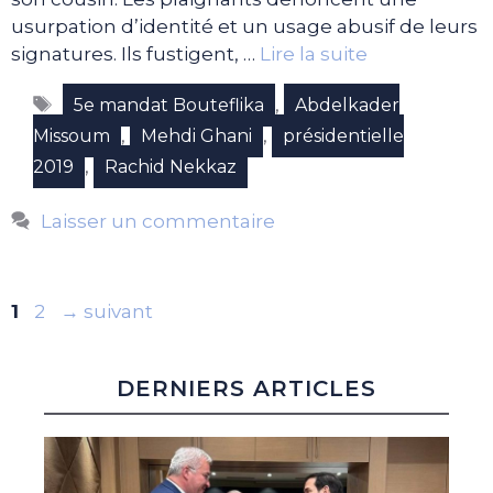
usurpation d’identité et un usage abusif de leurs
signatures. Ils fustigent, …
Lire la suite
Étiquettes
,
5e mandat Bouteflika
Abdelkader
,
,
Missoum
Mehdi Ghani
présidentielle
,
2019
Rachid Nekkaz
Laisser un commentaire
Page
Page
1
2
→
suivant
DERNIERS ARTICLES