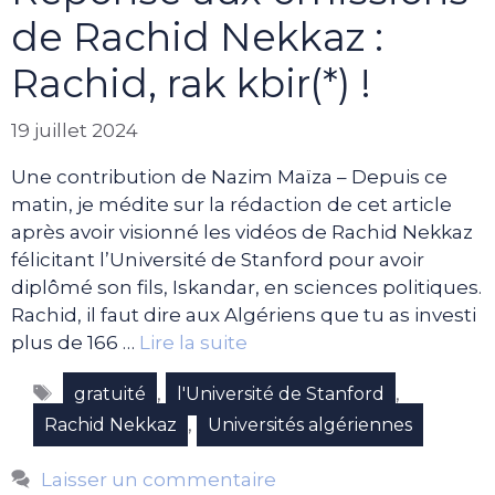
de Rachid Nekkaz :
Rachid, rak kbir(*) !
19 juillet 2024
Une contribution de Nazim Maïza – Depuis ce
matin, je médite sur la rédaction de cet article
après avoir visionné les vidéos de Rachid Nekkaz
félicitant l’Université de Stanford pour avoir
diplômé son fils, Iskandar, en sciences politiques.
Rachid, il faut dire aux Algériens que tu as investi
plus de 166 …
Lire la suite
Étiquettes
,
,
gratuité
l'Université de Stanford
,
Rachid Nekkaz
Universités algériennes
Laisser un commentaire