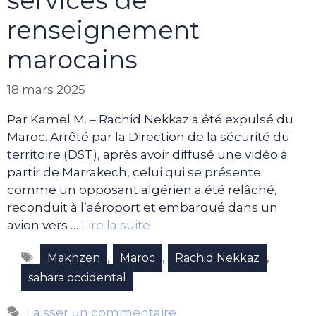
services de
renseignement
marocains
18 mars 2025
Par Kamel M. – Rachid Nekkaz a été expulsé du
Maroc. Arrêté par la Direction de la sécurité du
territoire (DST), après avoir diffusé une vidéo à
partir de Marrakech, celui qui se présente
comme un opposant algérien a été relâché,
reconduit à l’aéroport et embarqué dans un
avion vers …
Lire la suite
Étiquettes
,
,
,
Makhzen
Maroc
Rachid Nekkaz
sahara occidental
Laisser un commentaire