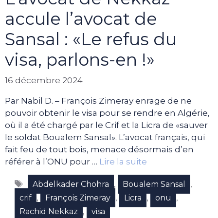
accule l’avocat de
Sansal : «Le refus du
visa, parlons-en !»
16 décembre 2024
Par Nabil D. – François Zimeray enrage de ne
pouvoir obtenir le visa pour se rendre en Algérie,
où il a été chargé par le Crif et la Licra de «sauver
le soldat Boualem Sansal». L’avocat français, qui
fait feu de tout bois, menace désormais d’en
référer à l’ONU pour …
Lire la suite
Étiquettes
,
,
Abdelkader Chohra
Boualem Sansal
,
,
,
,
crif
François Zimeray
Licra
onu
,
Rachid Nekkaz
visa