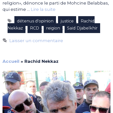
religion», dénonce le parti de Mohcine Belabbas,
qui estime …
Lire la suite
Étiquettes
,
,
détenus d'opinion
justice
Rachid
,
,
,
Nekkaz
RCD
reigion
Saïd Djabelkhir
Laisser un commentaire
Accueil
»
Rachid Nekkaz