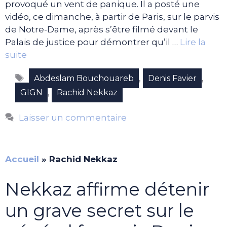
provoqué un vent de panique. Il a posté une
vidéo, ce dimanche, à partir de Paris, sur le parvis
de Notre-Dame, après s’être filmé devant le
Palais de justice pour démontrer qu’il …
Lire la
suite
Étiquettes
,
,
Abdeslam Bouchouareb
Denis Favier
,
GIGN
Rachid Nekkaz
Laisser un commentaire
Accueil
»
Rachid Nekkaz
Nekkaz affirme détenir
un grave secret sur le