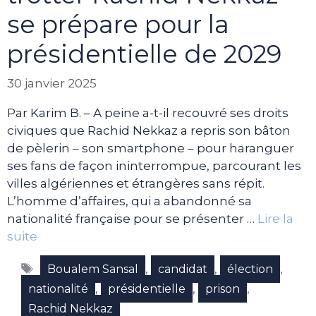
se prépare pour la
présidentielle de 2029
30 janvier 2025
Par Karim B. – A peine a-t-il recouvré ses droits
civiques que Rachid Nekkaz a repris son bâton
de pèlerin – son smartphone – pour haranguer
ses fans de façon ininterrompue, parcourant les
villes algériennes et étrangères sans répit.
L’homme d’affaires, qui a abandonné sa
nationalité française pour se présenter …
Lire la
suite
Étiquettes
,
,
,
Boualem Sansal
candidat
élection
,
,
,
nationalité
présidentielle
prison
Rachid Nekkaz