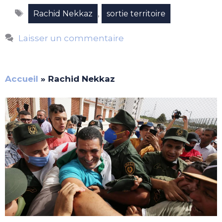
Étiquettes
,
Rachid Nekkaz
sortie territoire
Laisser un commentaire
Accueil
»
Rachid Nekkaz