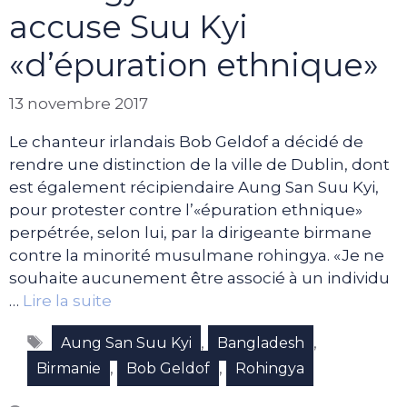
accuse Suu Kyi
«d’épuration ethnique»
13 novembre 2017
Le chanteur irlandais Bob Geldof a décidé de
rendre une distinction de la ville de Dublin, dont
est également récipiendaire Aung San Suu Kyi,
pour protester contre l’«épuration ethnique»
perpétrée, selon lui, par la dirigeante birmane
contre la minorité musulmane rohingya. «Je ne
souhaite aucunement être associé à un individu
…
Lire la suite
Étiquettes
,
,
Aung San Suu Kyi
Bangladesh
,
,
Birmanie
Bob Geldof
Rohingya