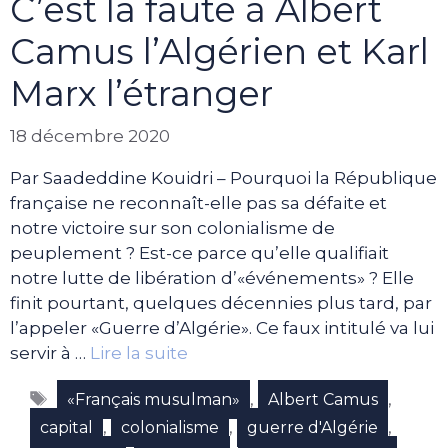
C’est la faute à Albert
Camus l’Algérien et Karl
Marx l’étranger
18 décembre 2020
Par Saadeddine Kouidri – Pourquoi la République
française ne reconnaît-elle pas sa défaite et
notre victoire sur son colonialisme de
peuplement ? Est-ce parce qu’elle qualifiait
notre lutte de libération d’«événements» ? Elle
finit pourtant, quelques décennies plus tard, par
l’appeler «Guerre d’Algérie». Ce faux intitulé va lui
servir à …
Lire la suite
Étiquettes
,
,
«Français musulman»
Albert Camus
,
,
,
capital
colonialisme
guerre d'Algérie