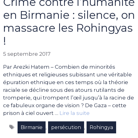
Crime contre l’humanité
en Birmanie : silence, on
massacre les Rohingyas
!
5 septembre 2017
Par Arezki Hatem – Combien de minorités
ethniques et religieuses subissant une véritable
épuration ethnique en ces temps où la théorie
raciale se décline sous des atours rutilants de
tromperie, qui trompent l’œil jusqu’à la racine de
ce fabuleux organe de vision ? De Gaza – cette
prison à ciel ouvert …
Lire la suite
Étiquettes
,
,
Birmanie
persécution
Rohingya