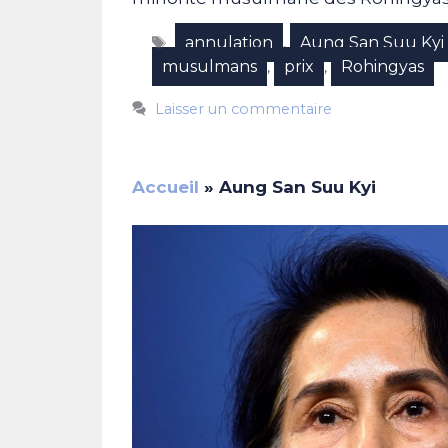
Étiquettes
annulation
Aung San Suu Kyi
,
musulmans
prix
Rohingyas
,
,
Laisser un commentaire
Accueil
»
Aung San Suu Kyi