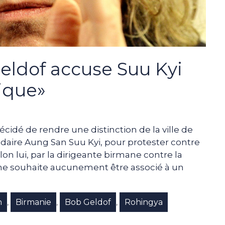
eldof accuse Suu Kyi
ique»
cidé de rendre une distinction de la ville de
daire Aung San Suu Kyi, pour protester contre
on lui, par la dirigeante birmane contre la
ne souhaite aucunement être associé à un
h
Birmanie
Bob Geldof
Rohingya
,
,
,