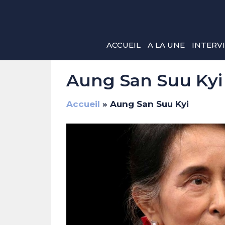
Aller
au
contenu
ACCUEIL
A LA UNE
INTERV
Aung San Suu Kyi
Accueil
»
Aung San Suu Kyi