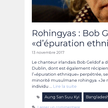
Rohingyas : Bob G
«d’épuration ethn
13 novembre 2017
Le chanteur irlandais Bob Geldof a dé
Dublin, dont est également récipien
l’«épuration ethnique» perpétrée, sel
minorité musulmane rohingya. «Je 
individu …
Lire la suite
Étiquettes
Aung San Suu Kyi
Banglades
,
Laisser un commentaire