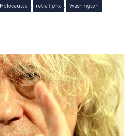
'Holocauste
retrait prix
Washington
,
,