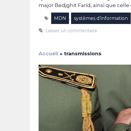
major Bedjghit Farid, ainsi que cell
Étiquettes
MDN
systèmes d’information
,
Laisser un commentaire
Accueil
»
transmissions