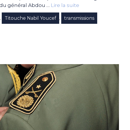
e du général Abdou …
Lire la suite
Titouche Nabil Youcef
transmissions
,
,