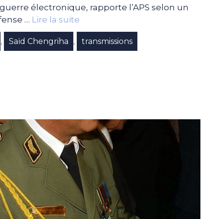
guerre électronique, rapporte l’APS selon un
fense …
Lire la suite
Saïd Chengriha
transmissions
,
,