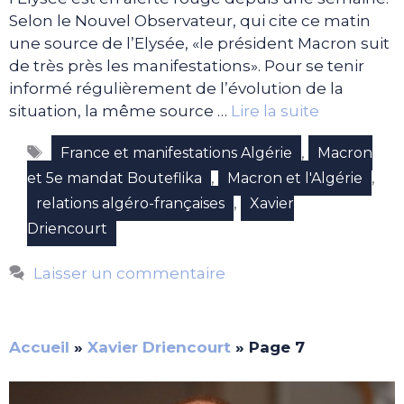
Selon le Nouvel Observateur, qui cite ce matin
une source de l’Elysée, «le président Macron suit
de très près les manifestations». Pour se tenir
informé régulièrement de l’évolution de la
situation, la même source …
Lire la suite
Étiquettes
,
France et manifestations Algérie
Macron
,
,
et 5e mandat Bouteflika
Macron et l'Algérie
,
relations algéro-françaises
Xavier
Driencourt
Laisser un commentaire
Accueil
»
Xavier Driencourt
»
Page 7