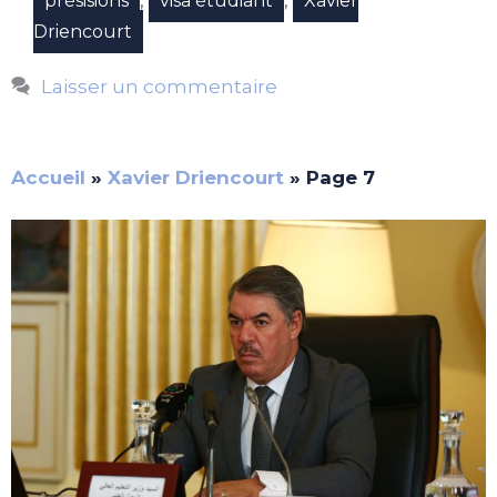
présisions
visa étudiant
Xavier
Driencourt
Laisser un commentaire
Accueil
»
Xavier Driencourt
»
Page 7