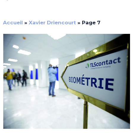
Accueil
»
Xavier Driencourt
»
Page 7