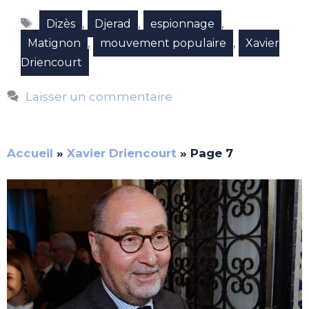
Étiquettes
,
,
,
Dizès
Djerad
espionnage
,
,
Matignon
mouvement populaire
Xavier
Driencourt
Laisser un commentaire
Accueil
»
Xavier Driencourt
»
Page 7