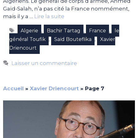
Algériens. Le général de corps d’armée, Ahmed
Gaïd-Salah, n’a pas cité la France nommément,
mais il y a …
Lire la suite
Étiquettes
,
,
,
Algerie
Bachir Tartag
France
le
,
,
général Toufik
Saïd Bouteflika
Xavier
Driencourt
Laisser un commentaire
Accueil
»
Xavier Driencourt
»
Page 7