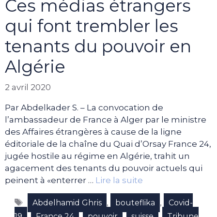
Ces médias étrangers
qui font trembler les
tenants du pouvoir en
Algérie
2 avril 2020
Par Abdelkader S. – La convocation de
l’ambassadeur de France à Alger par le ministre
des Affaires étrangères à cause de la ligne
éditoriale de la chaîne du Quai d’Orsay France 24,
jugée hostile au régime en Algérie, trahit un
agacement des tenants du pouvoir actuels qui
peinent à «enterrer …
Lire la suite
Étiquettes
,
,
Abdelhamid Ghris
bouteflika
Covid-
,
,
,
,
19
France 24
pouvoir
suisse
Tribune