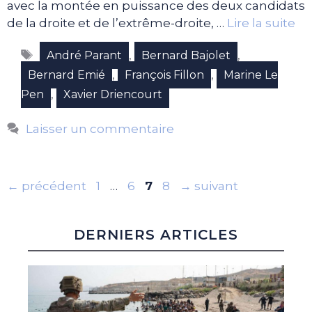
avec la montée en puissance des deux candidats
de la droite et de l’extrême-droite, …
Lire la suite
Étiquettes
,
,
André Parant
Bernard Bajolet
,
,
Bernard Emié
François Fillon
Marine Le
,
Pen
Xavier Driencourt
Laisser un commentaire
Page
Page
Page
Page
←
précédent
1
…
6
7
8
→
suivant
DERNIERS ARTICLES