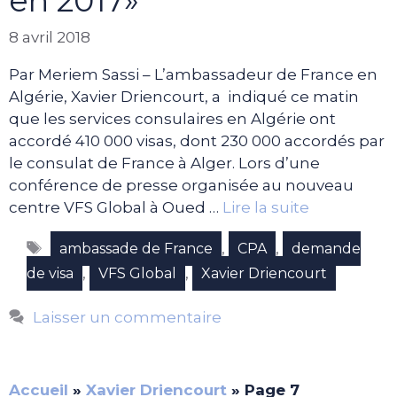
en 2017»
8 avril 2018
Par Meriem Sassi – L’ambassadeur de France en
Algérie, Xavier Driencourt, a indiqué ce matin
que les services consulaires en Algérie ont
accordé 410 000 visas, dont 230 000 accordés par
le consulat de France à Alger. Lors d’une
conférence de presse organisée au nouveau
centre VFS Global à Oued …
Lire la suite
Étiquettes
,
,
ambassade de France
CPA
demande
,
,
de visa
VFS Global
Xavier Driencourt
Laisser un commentaire
Accueil
»
Xavier Driencourt
»
Page 7