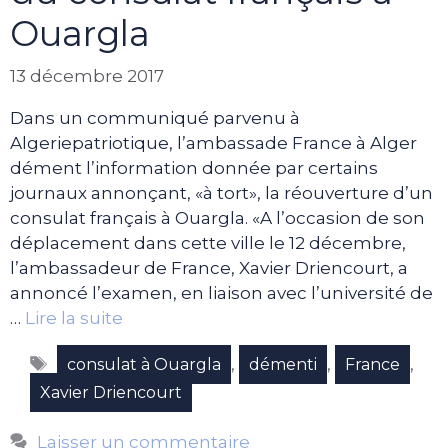
Ouargla
13 décembre 2017
Dans un communiqué parvenu à
Algeriepatriotique, l’ambassade France à Alger
dément l’information donnée par certains
journaux annonçant, «à tort», la réouverture d’un
consulat français à Ouargla. «A l’occasion de son
déplacement dans cette ville le 12 décembre,
l’ambassadeur de France, Xavier Driencourt, a
annoncé l’examen, en liaison avec l’université de
…
Lire la suite
Étiquettes
,
,
,
consulat à Ouargla
démenti
France
Xavier Driencourt
Laisser un commentaire