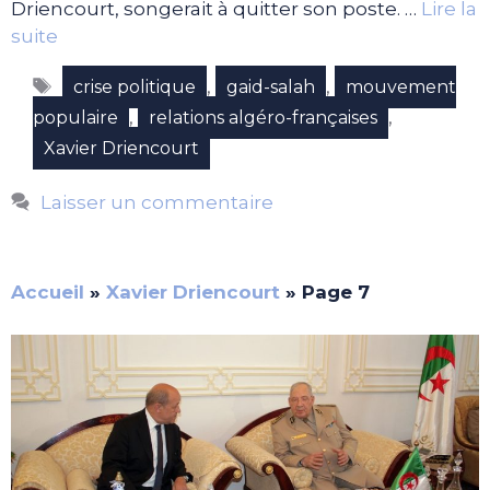
Driencourt, songerait à quitter son poste. …
Lire la
suite
Étiquettes
,
,
crise politique
gaid-salah
mouvement
,
,
populaire
relations algéro-françaises
Xavier Driencourt
Laisser un commentaire
Accueil
»
Xavier Driencourt
»
Page 7