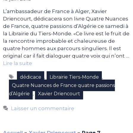
L’ambassadeur de France à Alger, Xavier
Driencourt, dédicacera son livre Quatre Nuances
de France, quatre passions d’Algérie ce samedi à
la Librairie du Tiers-Monde. «Ce livre est le fruit de
la rencontre improbable et chaleureuse de
quatre hommes aux parcours singuliers. Il est
original car il fait dialoguer quatre voix qui n’ont …
Lire la suite
Étiquettes
,
,
dédicace
Librairie Tiers-Monde
Quatre Nuances de France quatre passions
,
d’Algérie
Xavier Driencourt
Laisser un commentaire
Accueil
»
Xavier Driencourt
»
Page 7