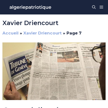
Aller
Me
au
contenu
Xavier Driencourt
Accueil
»
Xavier Driencourt
»
Page 7