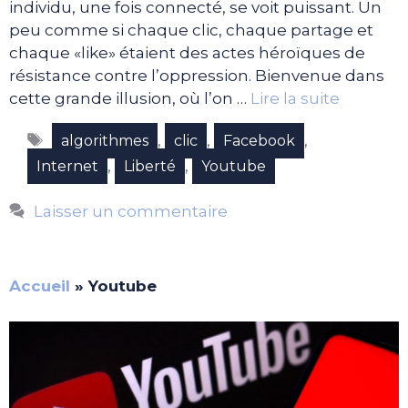
individu, une fois connecté, se voit puissant. Un
peu comme si chaque clic, chaque partage et
chaque «like» étaient des actes héroïques de
résistance contre l’oppression. Bienvenue dans
cette grande illusion, où l’on …
Lire la suite
Étiquettes
,
,
,
algorithmes
clic
Facebook
,
,
Internet
Liberté
Youtube
Laisser un commentaire
Accueil
»
Youtube