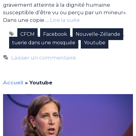
gravement atteinte à la dignité humaine
susceptible d’être vu ou perçu par un mineur».
Dans une copie …
Lire la suite
Étiquettes
,
,
,
CFCM
Facebook
Nouvelle-Zélande
,
tuerie dans une mosquée
Youtube
Laisser un commentaire
Accueil
»
Youtube