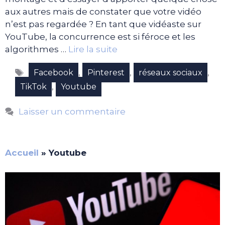
aux autres mais de constater que votre vidéo
n’est pas regardée ? En tant que vidéaste sur
YouTube, la concurrence est si féroce et les
algorithmes …
Lire la suite
Étiquettes
,
,
,
Facebook
Pinterest
réseaux sociaux
,
TikTok
Youtube
Laisser un commentaire
Accueil
»
Youtube