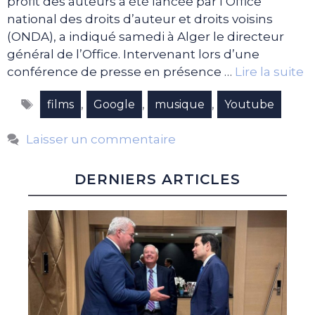
profit des auteurs a été lancée par l’Office
national des droits d’auteur et droits voisins
(ONDA), a indiqué samedi à Alger le directeur
général de l’Office. Intervenant lors d’une
conférence de presse en présence …
Lire la suite
Étiquettes
,
,
,
films
Google
musique
Youtube
Laisser un commentaire
DERNIERS ARTICLES