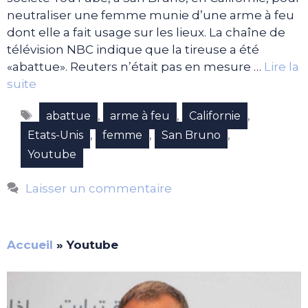
neutraliser une femme munie d’une arme à feu
dont elle a fait usage sur les lieux. La chaîne de
télévision NBC indique que la tireuse a été
«abattue». Reuters n’était pas en mesure …
Lire la
suite
Étiquettes
,
,
,
abattue
arme à feu
Californie
,
,
,
Etats-Unis
femme
San Bruno
Youtube
Laisser un commentaire
Accueil
»
Youtube