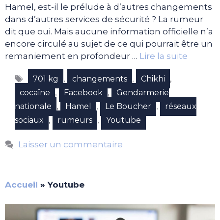
Hamel, est-il le prélude à d’autres changements
dans d’autres services de sécurité ? La rumeur
dit que oui. Mais aucune information officielle n’a
encore circulé au sujet de ce qui pourrait être un
remaniement en profondeur …
Lire la suite
Étiquettes
,
,
,
701 kg
changements
Chikhi
,
,
cocaïne
Facebook
Gendarmerie
,
,
,
nationale
Hamel
Le Boucher
réseaux
,
,
sociaux
rumeurs
Youtube
Laisser un commentaire
Accueil
»
Youtube