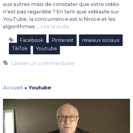
aux autres mais de constater que votre vidéo
n’est pas regardée ? En tant que vidéaste sur
YouTube, la concurrence est si féroce et les
algorithmes …
Lire la suite
Étiquettes
,
,
,
Facebook
Pinterest
réseaux sociaux
,
TikTok
Youtube
Laisser un commentaire
Accueil
»
Youtube